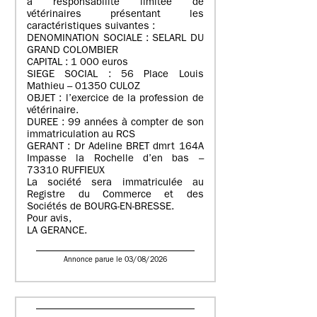
à responsabilité limitée de
vétérinaires présentant les
caractéristiques suivantes :
DENOMINATION SOCIALE : SELARL DU
GRAND COLOMBIER
CAPITAL : 1 000 euros
SIEGE SOCIAL : 56 Place Louis
Mathieu – 01350 CULOZ
OBJET : l’exercice de la profession de
vétérinaire.
DUREE : 99 années à compter de son
immatriculation au RCS
GERANT : Dr Adeline BRET dmrt 164A
Impasse la Rochelle d’en bas –
73310 RUFFIEUX
La société sera immatriculée au
Registre du Commerce et des
Sociétés de BOURG-EN-BRESSE.
Pour avis,
LA GERANCE.
Annonce parue le 03/08/2026