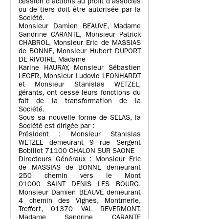
cession d’actions au profit d’associés
ou de tiers doit être autorisée par la
Société.
Monsieur Damien BEAUVE, Madame
Sandrine CARANTE, Monsieur Patrick
CHABROL, Monsieur Eric de MASSIAS
de BONNE, Monsieur Hubert DUPORT
DE RIVOIRE, Madame
Karine HAURAY, Monsieur Sébastien
LEGER, Monsieur Ludovic LEONHARDT
et Monsieur Stanislas WETZEL,
gérants, ont cessé leurs fonctions du
fait de la transformation de la
Société.
Sous sa nouvelle forme de SELAS, la
Société est dirigée par :
Président : Monsieur Stanislas
WETZEL demeurant 9 rue Sergent
Bobillot 71100 CHALON SUR SAONE
Directeurs Généraux : Monsieur Eric
de MASSIAS de BONNE demeurant
250 chemin vers le Mont
01000 SAINT DENIS LES BOURG,
Monsieur Damien BEAUVE demeurant
4 chemin des Vignes, Montmerle,
Treffort, 01370 VAL REVERMONT,
Madame Sandrine CARANTE