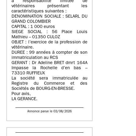
à responsabilité limitée de
vétérinaires présentant les
caractéristiques suivantes :
DENOMINATION SOCIALE : SELARL DU
GRAND COLOMBIER
CAPITAL : 1 000 euros
SIEGE SOCIAL : 56 Place Louis
Mathieu – 01350 CULOZ
OBJET : l’exercice de la profession de
vétérinaire.
DUREE : 99 années à compter de son
immatriculation au RCS
GERANT : Dr Adeline BRET dmrt 164A
Impasse la Rochelle d’en bas –
73310 RUFFIEUX
La société sera immatriculée au
Registre du Commerce et des
Sociétés de BOURG-EN-BRESSE.
Pour avis,
LA GERANCE.
Annonce parue le 03/08/2026