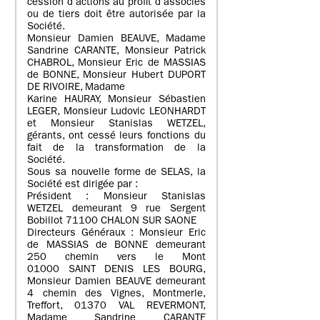
cession d’actions au profit d’associés
ou de tiers doit être autorisée par la
Société.
Monsieur Damien BEAUVE, Madame
Sandrine CARANTE, Monsieur Patrick
CHABROL, Monsieur Eric de MASSIAS
de BONNE, Monsieur Hubert DUPORT
DE RIVOIRE, Madame
Karine HAURAY, Monsieur Sébastien
LEGER, Monsieur Ludovic LEONHARDT
et Monsieur Stanislas WETZEL,
gérants, ont cessé leurs fonctions du
fait de la transformation de la
Société.
Sous sa nouvelle forme de SELAS, la
Société est dirigée par :
Président : Monsieur Stanislas
WETZEL demeurant 9 rue Sergent
Bobillot 71100 CHALON SUR SAONE
Directeurs Généraux : Monsieur Eric
de MASSIAS de BONNE demeurant
250 chemin vers le Mont
01000 SAINT DENIS LES BOURG,
Monsieur Damien BEAUVE demeurant
4 chemin des Vignes, Montmerle,
Treffort, 01370 VAL REVERMONT,
Madame Sandrine CARANTE