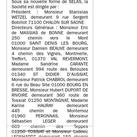
Sous sa nouvelle forme de SELAS, la
Société est dirigée par :
Président : Monsieur Stanislas
WETZEL demeurant 9 rue Sergent
Bobillot 71100 CHALON SUR SAONE
Directeurs Généraux : Monsieur Eric
de MASSIAS de BONNE demeurant
250 chemin vers le Mont
01000 SAINT DENIS LES BOURG,
Monsieur Damien BEAUVE demeurant
4 chemin des Vignes, Montmerle,
Treffort, 01370 VAL REVERMONT,
Madame Sandrine CARANTE
demeurant 994 route des Belouzes
01340 ST DIDIER D’AUSSIAT,
Monsieur Patrick CHABROL demeurant
6 rue du Beau Site 01000 BOURG EN
BRESSE, Monsieur Hubert DUPORT DE
RIVOIRE demeurant 360 route de
Tossiat 01250 MONTAGNAT, Madame
Karine HAURAY demeurant
445 chemin de Monternoz
01960 PERONNAS, Monsieur
Sébastien LEGER demeurant
669 chemin des Teppes
01250 TOSSIAT et Monsieur Ludovic