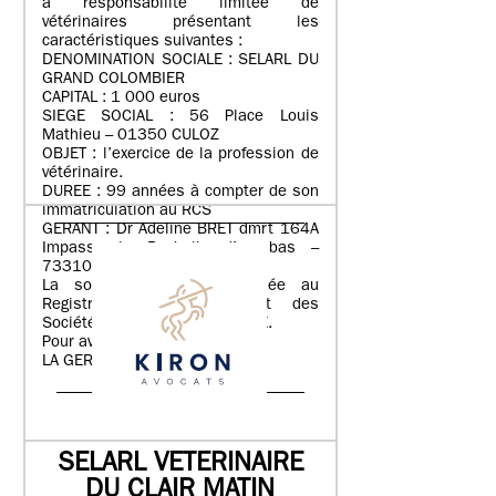
à responsabilité limitée de
vétérinaires présentant les
caractéristiques suivantes :
DENOMINATION SOCIALE : SELARL DU
GRAND COLOMBIER
CAPITAL : 1 000 euros
SIEGE SOCIAL : 56 Place Louis
Mathieu – 01350 CULOZ
OBJET : l’exercice de la profession de
vétérinaire.
DUREE : 99 années à compter de son
immatriculation au RCS
GERANT : Dr Adeline BRET dmrt 164A
Impasse la Rochelle d’en bas –
73310 RUFFIEUX
La société sera immatriculée au
Registre du Commerce et des
Sociétés de BOURG-EN-BRESSE.
Pour avis,
LA GERANCE.
Annonce parue le 03/08/2026
SELARL VETERINAIRE
DU CLAIR MATIN