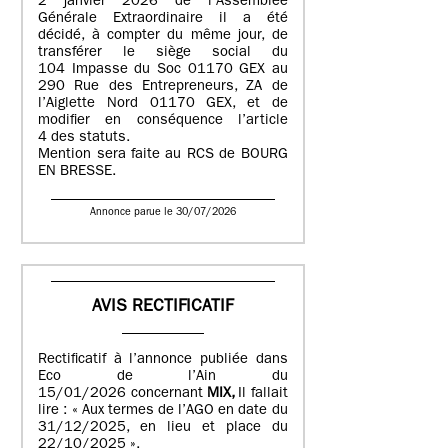
2 janvier 2026 de l’Assemblée
Générale Extraordinaire il a été
décidé, à compter du même jour, de
transférer le siège social du
104 Impasse du Soc 01170 GEX au
290 Rue des Entrepreneurs, ZA de
l’Aiglette Nord 01170 GEX, et de
modifier en conséquence l’article
4 des statuts.
Mention sera faite au RCS de BOURG
EN BRESSE.
Annonce parue le 30/07/2026
AVIS RECTIFICATIF
Rectificatif à l’annonce publiée dans
Eco de l’Ain du
15/01/2026 concernant
MIX,
Il fallait
lire : « Aux termes de l’AGO en date du
31/12/2025, en lieu et place du
22/10/2025 ».