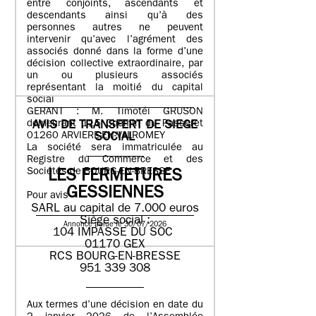
entre conjoints, ascendants et
descendants ainsi qu’à des
personnes autres ne peuvent
intervenir qu’avec l’agrément des
associés donné dans la forme d’une
décision collective extraordinaire, par
un ou plusieurs associés
représentant la moitié du capital
social
GERANT : M. Timotéi GRUSON
demeurant 115 Chemin du Passeret
AVIS DE TRANSFERT DE SIEGE
01260 ARVIERE-EN-VALROMEY
SOCIAL
La société sera immatriculée au
Registre du Commerce et des
Sociétés de BOURG-EN-BRESSE
LES FERMETURES
GESSIENNES
Pour avis
SARL au capital de 7.000 euros
Siège social :
Annonce parue le 30/07/2026
104 IMPASSE DU SOC
01170 GEX
RCS BOURG-EN-BRESSE
951 339 308
Aux termes d’une décision en date du