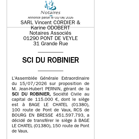
LEONHARDT demeurant 159 chemin
de Bret 01340 ATTIGNAT
Annonce parue le 03/08/2026
SARL Vincent CORDIER &
Karine ODOBERT
Notaires Associés
01290 PONT DE VEYLE
31 Grande Rue
SCI DU ROBINIER
L’Assemblée Générale Extraordinaire
du 15/07/2026 sur proposition de
M. Jean-Hubert PERNIN, gérant de la
SCI DU ROBINIER,
Société Civile au
capital de 115.000 €, dont le siège
est à BAGE LE CHATEL (01380),
100 route de Pont de Vaux, RCS de
BOURG EN BRESSE 451.597.793, a
décidé de transférer le siège à BAGE
LE CHATEL (01380), 150 route de Pont
de Vaux.