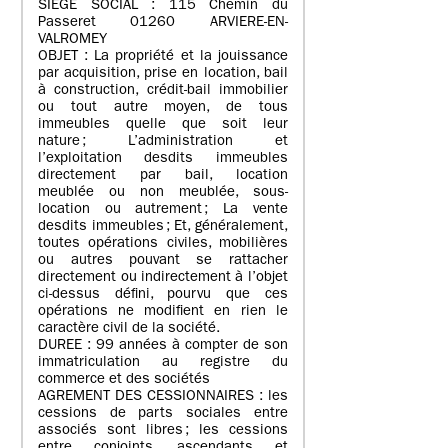
SIEGE SOCIAL : 115 Chemin du
Passeret 01260 ARVIERE-EN-
VALROMEY
OBJET : La propriété et la jouissance
par acquisition, prise en location, bail
à construction, crédit-bail immobilier
ou tout autre moyen, de tous
immeubles quelle que soit leur
nature ; L’administration et
l’exploitation desdits immeubles
directement par bail, location
meublée ou non meublée, sous-
location ou autrement ; La vente
desdits immeubles ; Et, généralement,
toutes opérations civiles, mobilières
ou autres pouvant se rattacher
directement ou indirectement à l’objet
ci-dessus défini, pourvu que ces
opérations ne modifient en rien le
caractère civil de la société.
DUREE : 99 années à compter de son
immatriculation au registre du
commerce et des sociétés
AGREMENT DES CESSIONNAIRES : les
cessions de parts sociales entre
associés sont libres ; les cessions