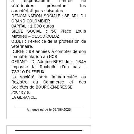
à responsabilité limitée de
vétérinaires présentant les
caractéristiques suivantes :
DENOMINATION SOCIALE : SELARL DU
GRAND COLOMBIER
CAPITAL : 1 000 euros
SIEGE SOCIAL : 56 Place Louis
Mathieu – 01350 CULOZ
OBJET : l’exercice de la profession de
vétérinaire.
DUREE : 99 années à compter de son
immatriculation au RCS
GERANT : Dr Adeline BRET dmrt 164A
Impasse la Rochelle d’en bas –
73310 RUFFIEUX
La société sera immatriculée au
Registre du Commerce et des
Sociétés de BOURG-EN-BRESSE.
Pour avis,
LA GERANCE.
Annonce parue le 03/08/2026