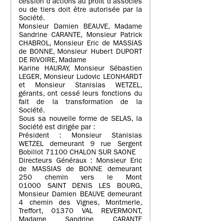
cession d’actions au profit d’associés
ou de tiers doit être autorisée par la
Société.
Monsieur Damien BEAUVE, Madame
Sandrine CARANTE, Monsieur Patrick
CHABROL, Monsieur Eric de MASSIAS
de BONNE, Monsieur Hubert DUPORT
DE RIVOIRE, Madame
Karine HAURAY, Monsieur Sébastien
LEGER, Monsieur Ludovic LEONHARDT
et Monsieur Stanislas WETZEL,
gérants, ont cessé leurs fonctions du
fait de la transformation de la
Société.
Sous sa nouvelle forme de SELAS, la
Société est dirigée par :
Président : Monsieur Stanislas
WETZEL demeurant 9 rue Sergent
Bobillot 71100 CHALON SUR SAONE
Directeurs Généraux : Monsieur Eric
de MASSIAS de BONNE demeurant
250 chemin vers le Mont
01000 SAINT DENIS LES BOURG,
Monsieur Damien BEAUVE demeurant
4 chemin des Vignes, Montmerle,
Treffort, 01370 VAL REVERMONT,
Madame Sandrine CARANTE