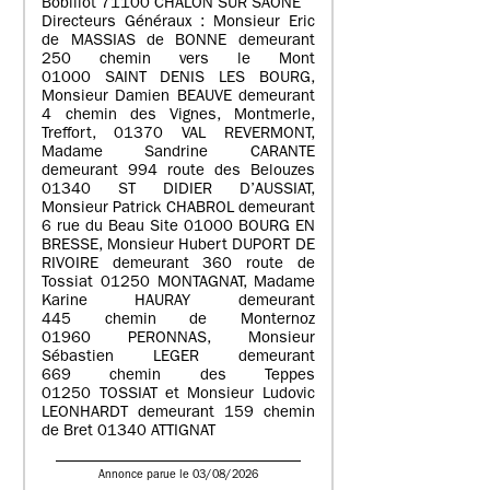
Bobillot 71100 CHALON SUR SAONE
Directeurs Généraux : Monsieur Eric
de MASSIAS de BONNE demeurant
250 chemin vers le Mont
01000 SAINT DENIS LES BOURG,
Monsieur Damien BEAUVE demeurant
4 chemin des Vignes, Montmerle,
Treffort, 01370 VAL REVERMONT,
Madame Sandrine CARANTE
demeurant 994 route des Belouzes
01340 ST DIDIER D’AUSSIAT,
Monsieur Patrick CHABROL demeurant
6 rue du Beau Site 01000 BOURG EN
BRESSE, Monsieur Hubert DUPORT DE
RIVOIRE demeurant 360 route de
Tossiat 01250 MONTAGNAT, Madame
Karine HAURAY demeurant
445 chemin de Monternoz
01960 PERONNAS, Monsieur
Sébastien LEGER demeurant
669 chemin des Teppes
01250 TOSSIAT et Monsieur Ludovic
LEONHARDT demeurant 159 chemin
de Bret 01340 ATTIGNAT
Annonce parue le 03/08/2026