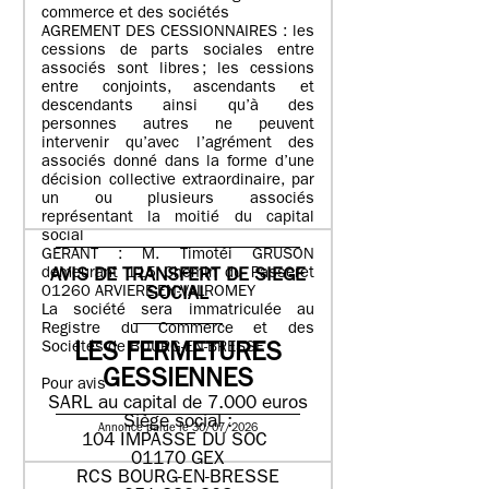
commerce et des sociétés
AGREMENT DES CESSIONNAIRES : les
cessions de parts sociales entre
associés sont libres ; les cessions
entre conjoints, ascendants et
descendants ainsi qu’à des
personnes autres ne peuvent
intervenir qu’avec l’agrément des
associés donné dans la forme d’une
décision collective extraordinaire, par
un ou plusieurs associés
représentant la moitié du capital
social
GERANT : M. Timotéi GRUSON
demeurant 115 Chemin du Passeret
AVIS DE TRANSFERT DE SIEGE
01260 ARVIERE-EN-VALROMEY
SOCIAL
La société sera immatriculée au
Registre du Commerce et des
Sociétés de BOURG-EN-BRESSE
LES FERMETURES
GESSIENNES
Pour avis
SARL au capital de 7.000 euros
Siège social :
Annonce parue le 30/07/2026
104 IMPASSE DU SOC
01170 GEX
RCS BOURG-EN-BRESSE