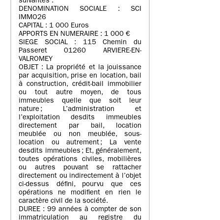
suivantes :
DENOMINATION SOCIALE : SCI
IMMO26
CAPITAL : 1 000 Euros
APPORTS EN NUMERAIRE : 1 000 €
SIEGE SOCIAL : 115 Chemin du
Passeret 01260 ARVIERE-EN-
VALROMEY
OBJET : La propriété et la jouissance
par acquisition, prise en location, bail
à construction, crédit-bail immobilier
ou tout autre moyen, de tous
immeubles quelle que soit leur
nature ; L’administration et
l’exploitation desdits immeubles
directement par bail, location
meublée ou non meublée, sous-
location ou autrement ; La vente
desdits immeubles ; Et, généralement,
toutes opérations civiles, mobilières
ou autres pouvant se rattacher
directement ou indirectement à l’objet
ci-dessus défini, pourvu que ces
opérations ne modifient en rien le
caractère civil de la société.
DUREE : 99 années à compter de son
immatriculation au registre du