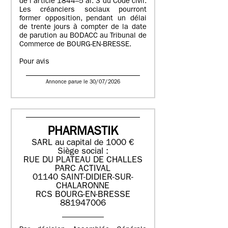
de l’article 1844–5 al. 3 du Code civil.
Les créanciers sociaux pourront
former opposition, pendant un délai
de trente jours à compter de la date
de parution au BODACC au Tribunal de
Commerce de BOURG-EN-BRESSE.
Pour avis
Annonce parue le 30/07/2026
PHARMASTIK
SARL au capital de 1000 €
Siège social :
RUE DU PLATEAU DE CHALLES
PARC ACTIVAL
01140 SAINT-DIDIER-SUR-
CHALARONNE
RCS BOURG-EN-BRESSE
881947006