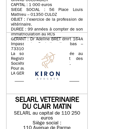
GRAND COLOMBIER
CAPITAL : 1 000 euros
SIEGE SOCIAL : 56 Place Louis
Mathieu – 01350 CULOZ
OBJET : l’exercice de la profession de
vétérinaire.
DUREE : 99 années à compter de son
immatriculation au RCS
GERANT : Dr Adeline BRET dmrt 164A
Impasse la Rochelle d’en bas –
73310 RUFFIEUX
La société sera immatriculée au
Registre du Commerce et des
Sociétés de BOURG-EN-BRESSE.
Pour avis,
LA GERANCE.
Annonce parue le 03/08/2026
SELARL VETERINAIRE
DU CLAIR MATIN
SELARL au capital de 110 250
euros
Siège social :
110 Avenue de Parme