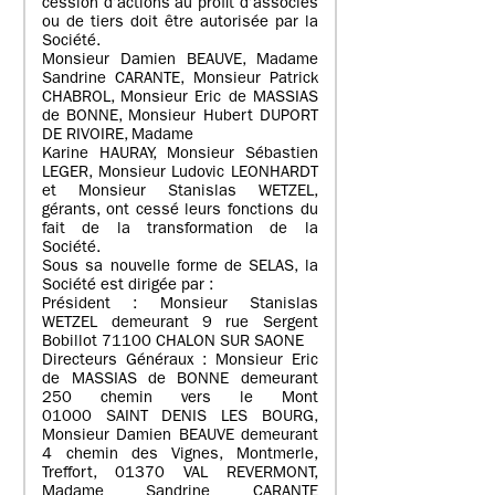
cession d’actions au profit d’associés
ou de tiers doit être autorisée par la
Société.
Monsieur Damien BEAUVE, Madame
Sandrine CARANTE, Monsieur Patrick
CHABROL, Monsieur Eric de MASSIAS
de BONNE, Monsieur Hubert DUPORT
DE RIVOIRE, Madame
Karine HAURAY, Monsieur Sébastien
LEGER, Monsieur Ludovic LEONHARDT
et Monsieur Stanislas WETZEL,
gérants, ont cessé leurs fonctions du
fait de la transformation de la
Société.
Sous sa nouvelle forme de SELAS, la
Société est dirigée par :
Président : Monsieur Stanislas
WETZEL demeurant 9 rue Sergent
Bobillot 71100 CHALON SUR SAONE
Directeurs Généraux : Monsieur Eric
de MASSIAS de BONNE demeurant
250 chemin vers le Mont
01000 SAINT DENIS LES BOURG,
Monsieur Damien BEAUVE demeurant
4 chemin des Vignes, Montmerle,
Treffort, 01370 VAL REVERMONT,
Madame Sandrine CARANTE