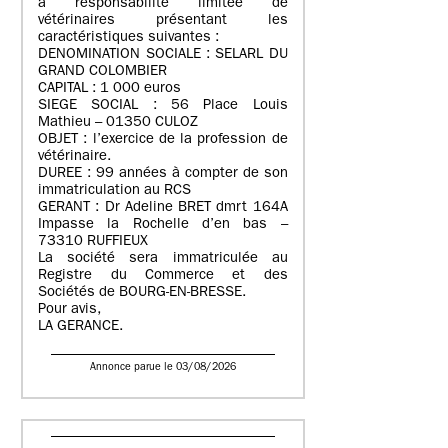
à responsabilité limitée de
vétérinaires présentant les
caractéristiques suivantes :
DENOMINATION SOCIALE : SELARL DU
GRAND COLOMBIER
CAPITAL : 1 000 euros
SIEGE SOCIAL : 56 Place Louis
Mathieu – 01350 CULOZ
OBJET : l’exercice de la profession de
vétérinaire.
DUREE : 99 années à compter de son
immatriculation au RCS
GERANT : Dr Adeline BRET dmrt 164A
Impasse la Rochelle d’en bas –
73310 RUFFIEUX
La société sera immatriculée au
Registre du Commerce et des
Sociétés de BOURG-EN-BRESSE.
Pour avis,
LA GERANCE.
Annonce parue le 03/08/2026