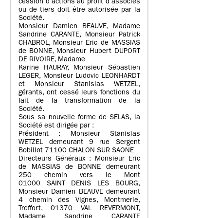
cession d’actions au profit d’associés
ou de tiers doit être autorisée par la
Société.
Monsieur Damien BEAUVE, Madame
Sandrine CARANTE, Monsieur Patrick
CHABROL, Monsieur Eric de MASSIAS
de BONNE, Monsieur Hubert DUPORT
DE RIVOIRE, Madame
Karine HAURAY, Monsieur Sébastien
LEGER, Monsieur Ludovic LEONHARDT
et Monsieur Stanislas WETZEL,
gérants, ont cessé leurs fonctions du
fait de la transformation de la
Société.
Sous sa nouvelle forme de SELAS, la
Société est dirigée par :
Président : Monsieur Stanislas
WETZEL demeurant 9 rue Sergent
Bobillot 71100 CHALON SUR SAONE
Directeurs Généraux : Monsieur Eric
de MASSIAS de BONNE demeurant
250 chemin vers le Mont
01000 SAINT DENIS LES BOURG,
Monsieur Damien BEAUVE demeurant
4 chemin des Vignes, Montmerle,
Treffort, 01370 VAL REVERMONT,
Madame Sandrine CARANTE