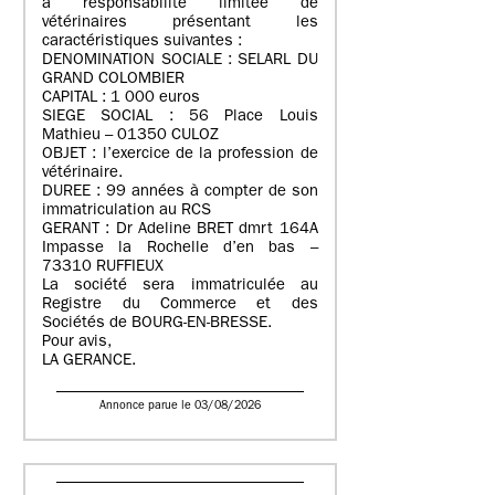
à responsabilité limitée de
vétérinaires présentant les
caractéristiques suivantes :
DENOMINATION SOCIALE : SELARL DU
GRAND COLOMBIER
CAPITAL : 1 000 euros
SIEGE SOCIAL : 56 Place Louis
Mathieu – 01350 CULOZ
OBJET : l’exercice de la profession de
vétérinaire.
DUREE : 99 années à compter de son
immatriculation au RCS
GERANT : Dr Adeline BRET dmrt 164A
Impasse la Rochelle d’en bas –
73310 RUFFIEUX
La société sera immatriculée au
Registre du Commerce et des
Sociétés de BOURG-EN-BRESSE.
Pour avis,
LA GERANCE.
Annonce parue le 03/08/2026