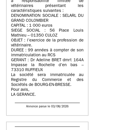
à responsabilité limitée de
vétérinaires présentant les
caractéristiques suivantes :
DENOMINATION SOCIALE : SELARL DU
GRAND COLOMBIER
CAPITAL : 1 000 euros
SIEGE SOCIAL : 56 Place Louis
Mathieu – 01350 CULOZ
OBJET : l’exercice de la profession de
vétérinaire.
DUREE : 99 années à compter de son
immatriculation au RCS
GERANT : Dr Adeline BRET dmrt 164A
Impasse la Rochelle d’en bas –
73310 RUFFIEUX
La société sera immatriculée au
Registre du Commerce et des
Sociétés de BOURG-EN-BRESSE.
Pour avis,
LA GERANCE.
Annonce parue le 03/08/2026