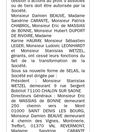
cession d’actions au profit d’associés
ou de tiers doit être autorisée par la
Société.
Monsieur Damien BEAUVE, Madame
Sandrine CARANTE, Monsieur Patrick
CHABROL, Monsieur Eric de MASSIAS
de BONNE, Monsieur Hubert DUPORT
DE RIVOIRE, Madame
Karine HAURAY, Monsieur Sébastien
LEGER, Monsieur Ludovic LEONHARDT
et Monsieur Stanislas WETZEL,
gérants, ont cessé leurs fonctions du
fait de la transformation de la
Société.
Sous sa nouvelle forme de SELAS, la
Société est dirigée par :
Président : Monsieur Stanislas
WETZEL demeurant 9 rue Sergent
Bobillot 71100 CHALON SUR SAONE
Directeurs Généraux : Monsieur Eric
de MASSIAS de BONNE demeurant
250 chemin vers le Mont
01000 SAINT DENIS LES BOURG,
Monsieur Damien BEAUVE demeurant
4 chemin des Vignes, Montmerle,
Treffort, 01370 VAL REVERMONT,
Madame Sandrine CARANTE