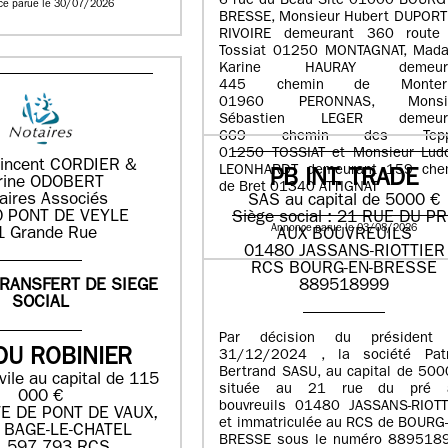
6 rue du Beau Site 01000 BOURG
ce parue le 30/07/2026
BRESSE, Monsieur Hubert DUPORT
RIVOIRE demeurant 360 route
Tossiat 01250 MONTAGNAT, Mad
Karine HAURAY demeura
445 chemin de Montern
01960 PERONNAS, Monsi
Sébastien LEGER demeur
669 chemin des Tepp
01250 TOSSIAT et Monsieur Ludo
incent CORDIER &
LEONHARDT demeurant 159 che
PB INT. TRADE
rine ODOBERT
de Bret 01340 ATTIGNAT
aires Associés
SAS au capital de 5000 €
 PONT DE VEYLE
Siège social : 21 RUE DU P
Annonce parue le 03/08/2026
1 Grande Rue
AUX BOUVREUILS
01480 JASSANS-RIOTTIER
RCS BOURG-EN-BRESSE
889518999
TRANSFERT DE SIEGE
SOCIAL
Par décision du président
DU ROBINIER
31/12/2024 , la société Patr
Bertrand SASU, au capital de 500
vile au capital de 115
située au 21 rue du pré 
000 €
bouvreuils 01480 JASSANS-RIOTT
E DE PONT DE VAUX,
et immatriculée au RCS de BOURG-
 BAGE-LE-CHATEL
BRESSE sous le numéro 889518