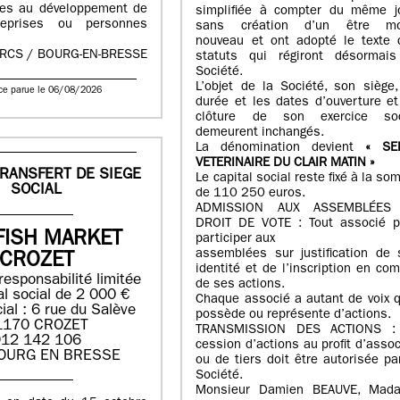
iles au développement de
simplifiée à compter du même jo
reprises ou personnes
sans création d’un être mo
nouveau et ont adopté le texte 
n RCS / BOURG-EN-BRESSE
statuts qui régiront désormais
Société.
L’objet de la Société, son siège
ce parue le 06/08/2026
durée et les dates d’ouverture e
clôture de son exercice soc
demeurent inchangés.
La dénomination devient
« SE
VETERINAIRE DU CLAIR MATIN »
TRANSFERT DE SIEGE
Le capital social reste fixé à la s
SOCIAL
de 110 250 euros.
ADMISSION AUX ASSEMBLÉES
DROIT DE VOTE : Tout associé p
FISH MARKET
participer aux
assemblées sur justification de 
CROZET
identité et de l’inscription en co
responsabilité limitée
de ses actions.
al social de 2 000 €
Chaque associé a autant de voix q
ial : 6 rue du Salève
possède ou représente d’actions.
1170 CROZET
TRANSMISSION DES ACTIONS :
12 142 106
cession d’actions au profit d’asso
OURG EN BRESSE
ou de tiers doit être autorisée pa
Société.
Monsieur Damien BEAUVE, Mad