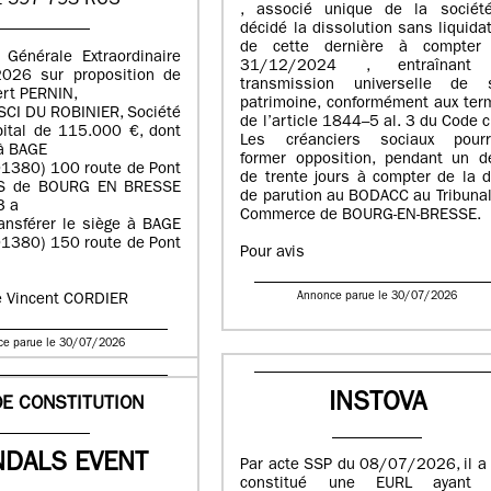
 597 793 RCS
, associé unique de la sociét
décidé la dissolution sans liquida
de cette dernière à compter
 Générale Extraordinaire
31/12/2024 , entraînant
026 sur proposition de
transmission universelle de 
ert PERNIN,
patrimoine, conformément aux ter
 SCI DU ROBINIER, Société
de l’article 1844–5 al. 3 du Code ci
pital de 115.000 €, dont
Les créanciers sociaux pourr
 à BAGE
former opposition, pendant un dé
01380) 100 route de Pont
de trente jours à compter de la 
CS de BOURG EN BRESSE
de parution au BODACC au Tribuna
3 a
Commerce de BOURG-EN-BRESSE.
ansférer le siège à BAGE
01380) 150 route de Pont
Pour avis
Annonce parue le 30/07/2026
e Vincent CORDIER
ce parue le 30/07/2026
INSTOVA
DE CONSTITUTION
NDALS EVENT
Par acte SSP du 08/07/2026, il a
constitué une EURL ayant 