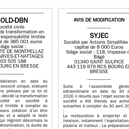
OLD-DBN
AVIS DE MODIFICATION
ociété civile
de transformation en
SYJEC
responsabilité limitée
al de 385 001 euros
Société par Actions Simplifié
iège social :
capital de 8 000 Euros
TE DE MONTPELLAZ
Siège social : 118, Impasse 
ARVES-ET-NATTAGES
Bâgé
03 505 188
01340 SAINT SULPICE
OURG EN BRESSE
443 119 979 RCS BOURG E
BRESSE
libération en date du
associé unique, statuant
Suite à l’assemblée génér
ns prévues par la loi et
extraordinaire en date du 30 av
a décidé la transformation
2026 il résulte que l’objet social d
ciété en société à
société a été étendu aux activi
ité limitée à compter du
suivantes à compter du 30 avril 
sans création d’un être
:
au et a adopté le texte
La restauration à emporter et
qui régiront désormais la
livraison, notamment l’exploitatio
dénomination, la durée de
pizzeria et traiteur ; La préparation