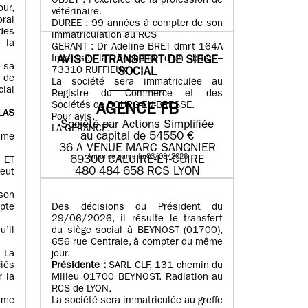
OBJET : l’exercice de la profession de
ur,
vétérinaire.
ral
DUREE : 99 années à compter de son
des
immatriculation au RCS
 la
GERANT : Dr Adeline BRET dmrt 164A
Impasse la Rochelle d’en bas –
AVIS DE TRANSFERT DE SIEGE
, sa
73310 RUFFIEUX
SOCIAL
t de
La société sera immatriculée au
ial
Registre du Commerce et des
Sociétés de BOURG-EN-BRESSE.
AGENCE FB
LAS
Pour avis,
Société par Actions Simplifiée
LA GERANCE.
au capital de 54550 €
omme
36 A VENUE MARC SANGNIER
Annonce parue le 03/08/2026
69300 CALUIRE-ET-CUIRE
 ET
480 484 658 RCS LYON
eut
son
Des décisions du Président du
mpte
29/06/2026, il résulte le transfert
du siège social à BEYNOST (01700),
u’il
656 rue Centrale, à compter du même
jour.
 La
Présidente :
SARL CLF, 131 chemin du
ciés
Milieu 01700 BEYNOST. Radiation au
r la
RCS de LYON.
La société sera immatriculée au greffe
ame