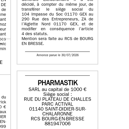
Générale Extraordinaire il a été
 EN
décidé, à compter du même jour, de
 DE
transférer le siège social du
 de
104 Impasse du Soc 01170 GEX au
ame
290 Rue des Entrepreneurs, ZA de
nt
l’Aiglette Nord 01170 GEX, et de
oz
modifier en conséquence l’article
eur
4 des statuts.
ant
Mention sera faite au RCS de BOURG
es
EN BRESSE.
vic
min
Annonce parue le 30/07/2026
RE
PHARMASTIK
SARL au capital de 1000 €
Siège social :
 du
RUE DU PLATEAU DE CHALLES
ick
PARC ACTIVAL
0 €
01140 SAINT-DIDIER-SUR-
aux
CHALARONNE
IER
RCS BOURG-EN-BRESSE
EN-
881947006
999