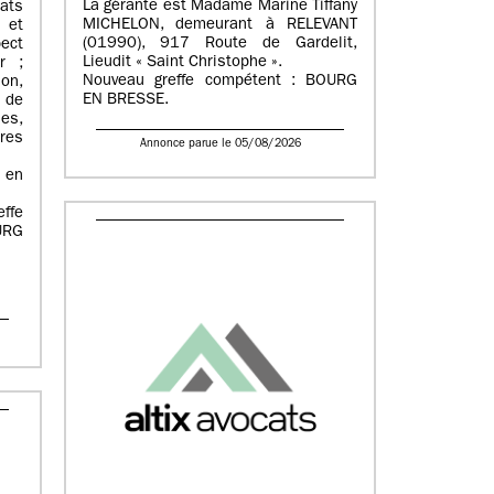
La gérante est Madame Marine Tiffany
lats
MICHELON, demeurant à RELEVANT
 et
(01990), 917 Route de Gardelit,
pect
Lieudit « Saint Christophe ».
r ;
Nouveau greffe compétent : BOURG
on,
EN BRESSE.
 de
es,
res
Annonce parue le 05/08/2026
é en
effe
URG