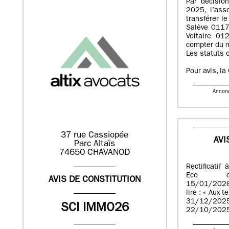
Par décisio
2025, l’ass
transférer l
Salève 011
Voltaire 01
compter du 
Les statuts o
Pour avis, l
Annon
37 rue Cassiopée
AVI
Parc Altaïs
74650 CHAVANOD
Rectificatif
Eco d
AVIS DE CONSTITUTION
15/01/2026
lire : « Aux 
31/12/2025
SCI IMMO26
22/10/2025