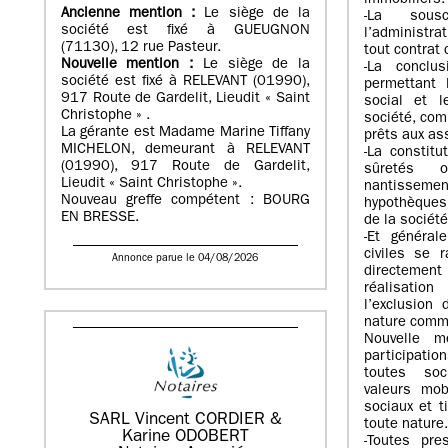
immobiliers.
Ancienne mention :
Le siège de la
-La sousc
société est fixé à GUEUGNON
l’administra
(71130), 12 rue Pasteur.
tout contrat 
Nouvelle mention :
Le siège de la
-La conclu
société est fixé à RELEVANT (01990),
permettant l
917 Route de Gardelit, Lieudit « Saint
social et l
Christophe » .
société, com
La gérante est Madame Marine Tiffany
prêts aux as
MICHELON, demeurant à RELEVANT
-La constitu
(01990), 917 Route de Gardelit,
sûretés o
Lieudit « Saint Christophe ».
nantisseme
Nouveau greffe compétent : BOURG
hypothèques
EN BRESSE.
de la sociét
-Et général
civiles se 
Annonce parue le 04/08/2026
directement
réalisation
l’exclusion
nature comm
Nouvelle m
participati
toutes soci
valeurs mob
sociaux et t
SARL Vincent CORDIER &
toute nature
Karine ODOBERT
-Toutes pre