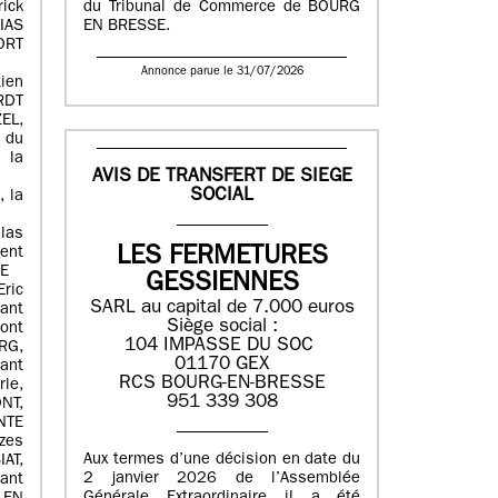
du Tribunal de Commerce de BOURG
ick
EN BRESSE.
IAS
ORT
Annonce parue le 31/07/2026
ien
RDT
EL,
s du
 la
AVIS DE TRANSFERT DE SIEGE
SOCIAL
 la
las
LES FERMETURES
ent
NE
GESSIENNES
ric
SARL au capital de 7.000 euros
ant
Siège social :
nt
104 IMPASSE DU SOC
RG,
01170 GEX
ant
RCS BOURG-EN-BRESSE
le,
951 339 308
NT,
TE
zes
Aux termes d’une décision en date du
AT,
2 janvier 2026 de l’Assemblée
ant