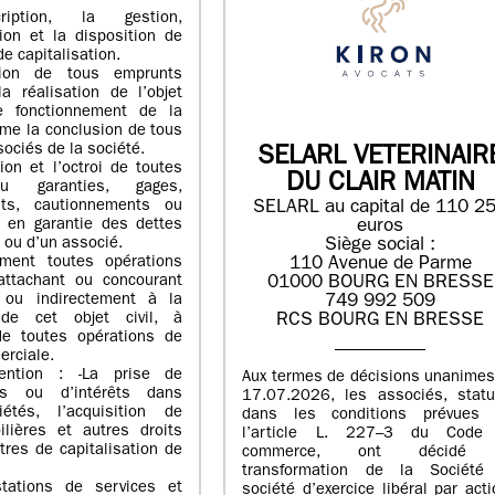
ription, la gestion,
tion et la disposition de
de capitalisation.
sion de tous emprunts
a réalisation de l’objet
e fonctionnement de la
me la conclusion de tous
sociés de la société.
SELARL VETERINAIR
tion et l’octroi de toutes
DU CLAIR MATIN
u garanties, gages,
SELARL au capital de 110 2
nts, cautionnements ou
euros
 en garantie des dettes
Siège social :
é ou d’un associé.
110 Avenue de Parme
ement toutes opérations
01000 BOURG EN BRESSE
rattachant ou concourant
749 992 509
 ou indirectement à la
RCS BOURG EN BRESSE
 de cet objet civil, à
 de toutes opérations de
erciale.
ention : -La prise de
Aux termes de décisions unanimes
ons ou d’intérêts dans
17.07.2026, les associés, statu
étés, l’acquisition de
dans les conditions prévues 
ilières et autres droits
l’article L. 227–3 du Code
itres de capitalisation de
commerce, ont décidé 
.
transformation de la Société
stations de services et
société d’exercice libéral par act