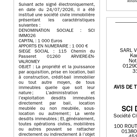
Annon
Suivant acte signé électroniquement,
en date du 24/07/2026, il a été
institué une société civile immobilière
présentant les caractéristiques
suivantes :
DENOMINATION SOCIALE : SCI
IMMO26
CAPITAL : 1 000 Euros
APPORTS EN NUMERAIRE : 1 000 €
SARL V
SIEGE SOCIAL : 115 Chemin du
Ka
Passeret 01260 ARVIERE-EN-
Not
VALROMEY
01290
OBJET : La propriété et la jouissance
3
par acquisition, prise en location, bail
à construction, crédit-bail immobilier
ou tout autre moyen, de tous
AVIS DE 
immeubles quelle que soit leur
nature ; L’administration et
l’exploitation desdits immeubles
directement par bail, location
SCI 
meublée ou non meublée, sous-
location ou autrement ; La vente
Société Ci
desdits immeubles ; Et, généralement,
toutes opérations civiles, mobilières
100 ROUT
ou autres pouvant se rattacher
01380
directement ou indirectement à l’objet