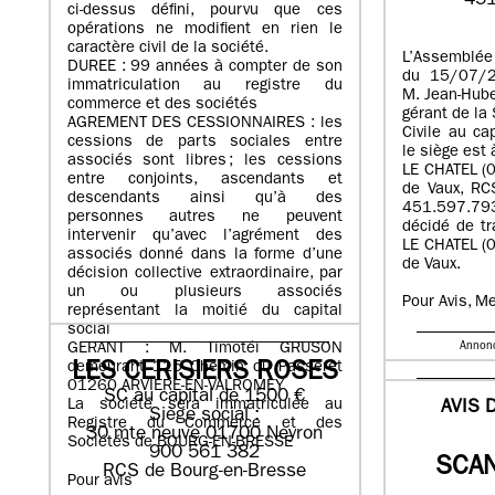
451
ci-dessus défini, pourvu que ces
opérations ne modifient en rien le
caractère civil de la société.
L’Assemblée
DUREE : 99 années à compter de son
du 15/07/2
immatriculation au registre du
M. Jean-Hub
commerce et des sociétés
gérant de la
AGREMENT DES CESSIONNAIRES : les
Civile au ca
cessions de parts sociales entre
le siège est
associés sont libres ; les cessions
LE CHATEL (
entre conjoints, ascendants et
de Vaux, R
descendants ainsi qu’à des
451.597.79
personnes autres ne peuvent
décidé de tr
intervenir qu’avec l’agrément des
LE CHATEL (
associés donné dans la forme d’une
de Vaux.
décision collective extraordinaire, par
un ou plusieurs associés
Pour Avis, M
représentant la moitié du capital
social
GERANT : M. Timotéi GRUSON
Annon
demeurant 115 Chemin du Passeret
LES CERISIERS ROSES
01260 ARVIERE-EN-VALROMEY
SC au capital de 1500 €
La société sera immatriculée au
AVIS 
Siège social :
Registre du Commerce et des
30 mte neuve 01700 Neyron
Sociétés de BOURG-EN-BRESSE
900 561 382
SCA
RCS de Bourg-en-Bresse
Pour avis