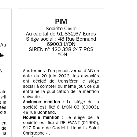
PIM
Société Civile
Au capital de 51.832,67 Euros
Siège social : 48 Rue Bonnand
69003 LYON
e
Au
SIREN n° 420 328 247 RCS
LYON
de
N
Aux termes d’un procès-verbal d’AG en
date du 20 juin 2026, les associés
ont décidé de transférer le siège
social à compter du même jour, ce qui
entraîne la publication de la mention
ale
suivante :
ril
Ancienne mention :
Le siège de la
e la
société est fixé à LYON 03 (69003),
tés
48 rue Bonnand.
2026
Nouvelle mention :
Le siège de la
société est fixé à RELEVANT (01990),
 en
917 Route de Gardelit, Lieudit « Saint
n de
Christophe » .
, la