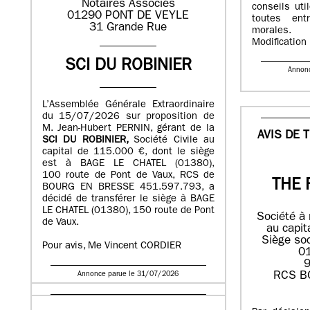
Notaires Associés
conseils ut
01290 PONT DE VEYLE
toutes ent
31 Grande Rue
morales.
Modificatio
SCI DU ROBINIER
Annon
L’Assemblée Générale Extraordinaire
du 15/07/2026 sur proposition de
M. Jean-Hubert PERNIN, gérant de la
AVIS DE 
SCI DU ROBINIER,
Société Civile au
capital de 115.000 €, dont le siège
est à BAGE LE CHATEL (01380),
100 route de Pont de Vaux, RCS de
THE 
BOURG EN BRESSE 451.597.793, a
décidé de transférer le siège à BAGE
LE CHATEL (01380), 150 route de Pont
Société à 
de Vaux.
au capit
Siège soc
Pour avis, Me Vincent CORDIER
0
9
RCS B
Annonce parue le 31/07/2026