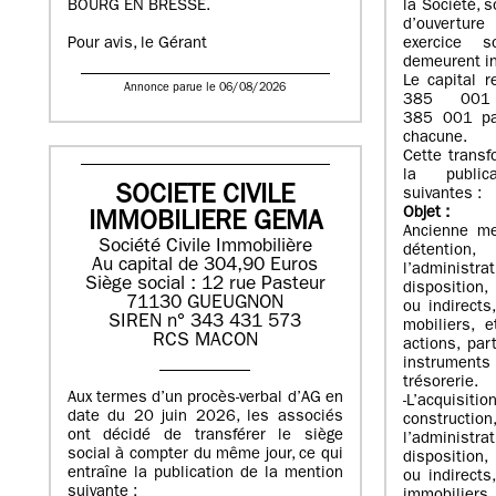
BOURG EN BRESSE.
la Société, s
d’ouvertur
exercice 
Pour avis, le Gérant
demeurent i
Le capital 
Annonce parue le 06/08/2026
385 001 
385 001 pa
chacune.
Cette transf
la public
SOCIETE CIVILE
suivantes :
Objet
:
IMMOBILIERE GEMA
Ancienne men
Société Civile Immobilière
détentio
Au capital de 304,90 Euros
l’administr
Siège social : 12 rue Pasteur
disposition,
71130 GUEUGNON
ou indirects
SIREN n° 343 431 573
mobiliers, 
RCS MACON
actions, par
instrumen
trésorerie.
Aux termes d’un procès-verbal d’AG en
-L’acquisi
date du 20 juin 2026, les associés
construct
ont décidé de transférer le siège
l’administr
social à compter du même jour, ce qui
disposition,
entraîne la publication de la mention
ou indirects
suivante :