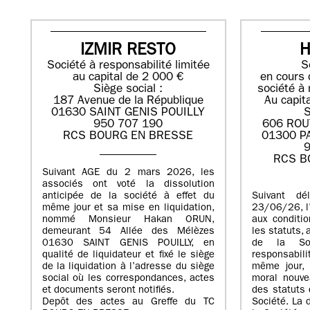
IZMIR RESTO
H
Société à responsabilité limitée
S
au capital de 2 000 €
en cours 
Siège social :
société à 
187 Avenue de la République
Au capit
01630 SAINT GENIS POUILLY
S
950 707 190
606 ROU
RCS BOURG EN BRESSE
01300 P
9
RCS B
Suivant AGE du 2 mars 2026, les
associés ont voté la dissolution
anticipée de la société à effet du
Suivant dé
même jour et sa mise en liquidation,
23/06/26, l’
nommé Monsieur Hakan ORUN,
aux conditio
demeurant 54 Allée des Mélèzes
les statuts, 
01630 SAINT GENIS POUILLY, en
de la So
qualité de liquidateur et fixé le siège
responsabil
de la liquidation à l’adresse du siège
même jour, 
social où les correspondances, actes
moral nouve
et documents seront notifiés.
des statuts 
Depôt des actes au Greffe du TC
Société. La 