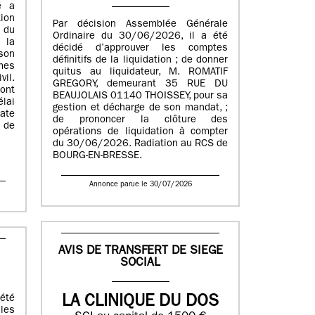
é a
tion
Par décision Assemblée Générale
 du
Ordinaire du 30/06/2026, il a été
 la
décidé d’approuver les comptes
son
définitifs de la liquidation ; de donner
mes
quitus au liquidateur, M. ROMATIF
vil.
GREGORY, demeurant 35 RUE DU
ont
BEAUJOLAIS 01140 THOISSEY, pour sa
lai
gestion et décharge de son mandat, ;
date
de prononcer la clôture des
l de
opérations de liquidation à compter
du 30/06/2026. Radiation au RCS de
BOURG-EN-BRESSE.
Annonce parue le 30/07/2026
AVIS DE TRANSFERT DE SIEGE
SOCIAL
 été
LA CLINIQUE DU DOS
les