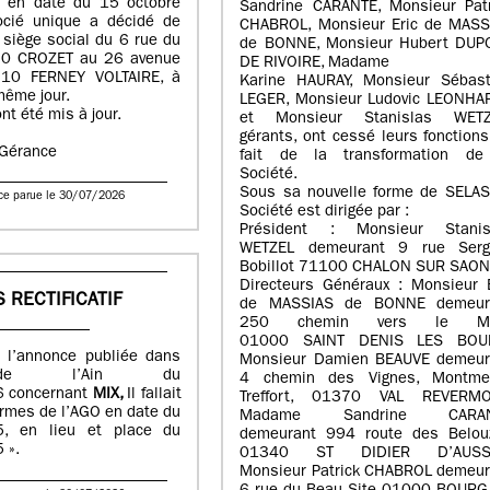
n en date du 15 octobre
Sandrine CARANTE, Monsieur Patr
ocié unique a décidé de
CHABROL, Monsieur Eric de MASS
e siège social du 6 rue du
de BONNE, Monsieur Hubert DUP
70 CROZET au 26 avenue
DE RIVOIRE, Madame
210 FERNEY VOLTAIRE, à
Karine HAURAY, Monsieur Sébast
même jour.
LEGER, Monsieur Ludovic LEONHA
nt été mis à jour.
et Monsieur Stanislas WETZ
gérants, ont cessé leurs fonction
a Gérance
fait de la transformation de
Société.
Sous sa nouvelle forme de SELAS,
ce parue le 30/07/2026
Société est dirigée par :
Président : Monsieur Stanis
WETZEL demeurant 9 rue Serg
Bobillot 71100 CHALON SUR SAO
Directeurs Généraux : Monsieur E
S RECTIFICATIF
de MASSIAS de BONNE demeur
250 chemin vers le Mo
01000 SAINT DENIS LES BOU
 à l’annonce publiée dans
Monsieur Damien BEAUVE demeur
e l’Ain du
4 chemin des Vignes, Montmer
 concernant
MIX,
Il fallait
Treffort, 01370 VAL REVERMO
termes de l’AGO en date du
Madame Sandrine CARAN
, en lieu et place du
demeurant 994 route des Belou
 ».
01340 ST DIDIER D’AUSSI
Monsieur Patrick CHABROL demeur