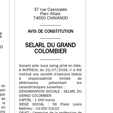
37 rue Cassiopée
Parc Altaïs
74650 CHAVANOD
AVIS DE CONSTITUTION
E
SELARL DU GRAND
50
COLOMBIER
Suivant acte sous seing privé en date,
à RUFFIEUX, du 22/07/2026, il a été
institué une société d’exercice libéral
à responsabilité limitée de
vétérinaires présentant les
 du
caractéristiques suivantes :
ant
DENOMINATION SOCIALE : SELARL DU
par
GRAND COLOMBIER
 de
CAPITAL : 1 000 euros
la
SIEGE SOCIAL : 56 Place Louis
 en
Mathieu – 01350 CULOZ
ions