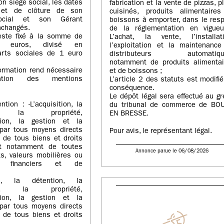
on siège social, les dates
fabrication et la vente de pizzas, p
e et de clôture de son
cuisinés, produits alimentaires
social et son Gérant
boissons à emporter, dans le res
nchangés.
de la réglementation en vigueu
reste fixé à la somme de
L’achat, la vente, l’installati
euros, divisé en
l’exploitation et la maintenance
rts sociales de 1 euro
distributeurs automatiqu
notamment de produits alimentai
ormation rend nécessaire
et de boissons ;
ation des mentions
L’article 2 des statuts est modifi
conséquence.
Le dépôt légal sera effectué au gr
tion : -L’acquisition, la
du tribunal de commerce de BO
n, la propriété,
EN BRESSE.
ation, la gestion et la
 par tous moyens directs
Pour avis, le représentant légal.
, de tous biens et droits
et notamment de toutes
Annonce parue le 06/08/2026
ts, valeurs mobilières ou
ts financiers et de
tion, la détention, la
ion, la propriété,
ation, la gestion et la
 par tous moyens directs
, de tous biens et droits