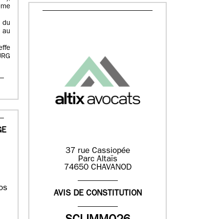
ême
 du
 au
effe
URG
GE
37 rue Cassiopée
Parc Altaïs
74650 CHAVANOD
os
AVIS DE CONSTITUTION