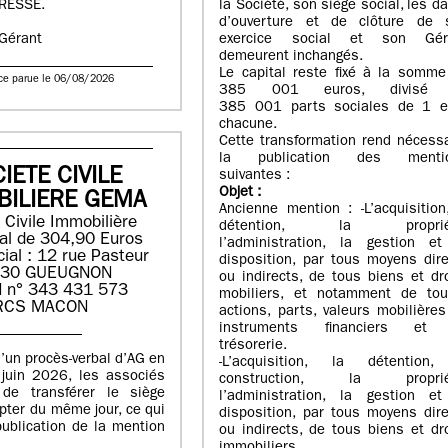
RESSE.
la Société, son siège social, les d
d’ouverture et de clôture de 
exercice social et son Gér
 Gérant
demeurent inchangés.
Le capital reste fixé à la somme
ce parue le 06/08/2026
385 001 euros, divisé
385 001 parts sociales de 1 e
chacune.
Cette transformation rend nécess
la publication des menti
IETE CIVILE
suivantes :
Objet
:
BILIERE GEMA
Ancienne mention : -L’acquisition
 Civile Immobilière
détention, la proprié
tal de 304,90 Euros
l’administration, la gestion et
ial : 12 rue Pasteur
disposition, par tous moyens dir
130 GUEUGNON
ou indirects, de tous biens et dr
 n° 343 431 573
mobiliers, et notamment de tou
RCS MACON
actions, parts, valeurs mobilière
instruments financiers et
trésorerie.
’un procès-verbal d’AG en
-L’acquisition, la détention,
juin 2026, les associés
construction, la proprié
de transférer le siège
l’administration, la gestion et
pter du même jour, ce qui
disposition, par tous moyens dir
publication de la mention
ou indirects, de tous biens et dr