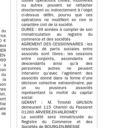
toutes opérations civiles, mobilières
ou autres pouvant se rattacher
directement ou indirectement à l’objet
ci-dessus défini, pourvu que ces
opérations ne modifient en rien le
caractère civil de la société.
DUREE : 99 années à compter de son
 du
immatriculation au registre du
ick
commerce et des sociétés
0 €
AGREMENT DES CESSIONNAIRES : les
aux
cessions de parts sociales entre
IER
associés sont libres ; les cessions
EN-
entre conjoints, ascendants et
999
descendants ainsi qu’à des
é a
personnes autres ne peuvent
tion
intervenir qu’avec l’agrément des
 du
associés donné dans la forme d’une
 la
décision collective extraordinaire, par
son
un ou plusieurs associés
mes
représentant la moitié du capital
vil.
social
ont
GERANT : M. Timotéi GRUSON
lai
demeurant 115 Chemin du Passeret
date
01260 ARVIERE-EN-VALROMEY
l de
La société sera immatriculée au
Registre du Commerce et des
Sociétés de BOURG-EN-BRESSE