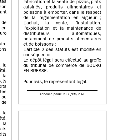
ates
fabrication et la vente de pizzas, plats
son
cuisinés, produits alimentaires et
ant
boissons à emporter, dans le respect
de la réglementation en vigueur ;
 de
L’achat, la vente, l’installation,
 en
l’exploitation et la maintenance de
uro
distributeurs automatiques,
notamment de produits alimentaires
aire
et de boissons ;
ons
L’article 2 des statuts est modifié en
conséquence.
Le dépôt légal sera effectué au greffe
, la
du tribunal de commerce de BOURG
té,
EN BRESSE.
 la
ects
Pour avis, le représentant légal.
oits
tes
Annonce parue le 06/08/2026
s ou
 de
 la
té,
 la
ects
oits