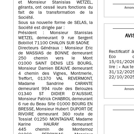
et Monsieur Stanislas WETZEL,
gérants, ont cessé leurs fonctions du
Annon
fait de la transformation de la
Société.
Sous sa nouvelle forme de SELAS, la
Société est dirigée par :
Président : Monsieur Stanislas
AVI
WETZEL demeurant 9 rue Sergent
Bobillot 71100 CHALON SUR SAONE
Directeurs Généraux : Monsieur Eric
Rectificatif
de MASSIAS de BONNE demeurant
Eco d
250 chemin vers le Mont
15/01/2026
01000 SAINT DENIS LES BOURG,
lire : « Aux 
Monsieur Damien BEAUVE demeurant
31/12/2025
4 chemin des Vignes, Montmerle,
22/10/2025
Treffort, 01370 VAL REVERMONT,
Madame Sandrine CARANTE
demeurant 994 route des Belouzes
Annon
01340 ST DIDIER D’AUSSIAT,
Monsieur Patrick CHABROL demeurant
6 rue du Beau Site 01000 BOURG EN
BRESSE, Monsieur Hubert DUPORT DE
RIVOIRE demeurant 360 route de
Tossiat 01250 MONTAGNAT, Madame
Karine HAURAY demeurant
445 chemin de Monternoz