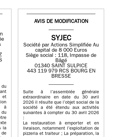
AVIS DE MODIFICATION
en
SYJEC
ée
s
Société par Actions Simplifiée
Au
capital de 8 000 Euros
Z
Siège social : 118, Impasse de
S
Bâgé
01340 SAINT SULPICE
443 119 979 RCS BOURG EN
BRESSE
 du
uant
Suite à l’assemblée générale
i et
extraordinaire en date du 30 avril
tion
2026 il résulte que l’objet social de la
é à
société a été étendu aux activités
 du
suivantes à compter du 30 avril 2026
tre
:
xte
La restauration à emporter et en
s la
livraison, notamment l’exploitation de
e de
pizzeria et traiteur ; La préparation, la