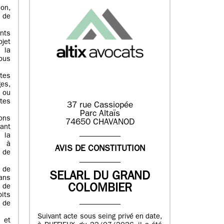
on,
n de
nts
bjet
 la
tous
utes
es,
 ou
tes
37 rue Cassiopée
Parc Altaïs
ons
74650 CHAVANOD
ant
 la
, à
AVIS DE CONSTITUTION
 de
 de
SELARL DU GRAND
ans
COLOMBIER
 de
its
n de
Suivant acte sous seing privé en date,
 et