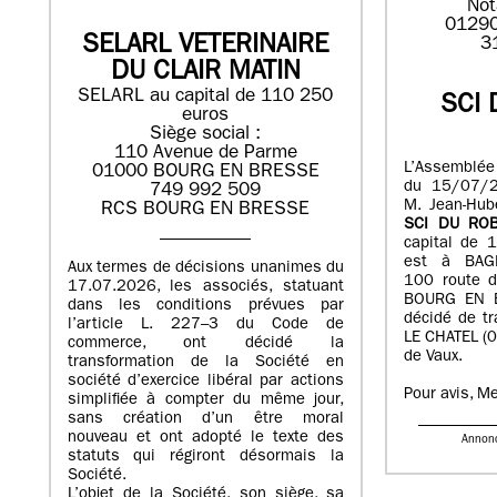
Not
01290
SELARL VETERINAIRE
3
DU CLAIR MATIN
SELARL au capital de 110 250
SCI 
euros
Siège social :
110 Avenue de Parme
L’Assemblée
01000 BOURG EN BRESSE
du 15/07/2
749 992 509
M. Jean-Hub
RCS BOURG EN BRESSE
SCI DU ROB
capital de 
est à BAG
Aux termes de décisions unanimes du
100 route d
17.07.2026, les associés, statuant
BOURG EN B
dans les conditions prévues par
décidé de tr
l’article L. 227–3 du Code de
LE CHATEL (0
commerce, ont décidé la
de Vaux.
transformation de la Société en
société d’exercice libéral par actions
Pour avis, M
simplifiée à compter du même jour,
sans création d’un être moral
nouveau et ont adopté le texte des
Annon
statuts qui régiront désormais la
Société.
L’objet de la Société, son siège, sa