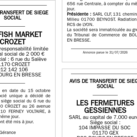
656 rue Centrale, à compter du m
jour.
TRANSFERT DE SIEGE
Présidente :
SARL CLF, 131 chemin
SOCIAL
Milieu 01700 BEYNOST. Radiation
RCS de LYON.
La société sera immatriculée au gr
FISH MARKET
du Tribunal de Commerce de BO
EN BRESSE.
CROZET
responsabilité limitée
Annonce parue le 31/07/2026
al social de 2 000 €
ial : 6 rue du Salève
1170 CROZET
12 142 106
OURG EN BRESSE
AVIS DE TRANSFERT DE SIE
SOCIAL
n en date du 15 octobre
ocié unique a décidé de
e siège social du 6 rue du
LES FERMETURES
70 CROZET au 26 avenue
GESSIENNES
210 FERNEY VOLTAIRE, à
même jour.
SARL au capital de 7.000 eur
nt été mis à jour.
Siège social :
104 IMPASSE DU SOC
a Gérance
01170 GEX