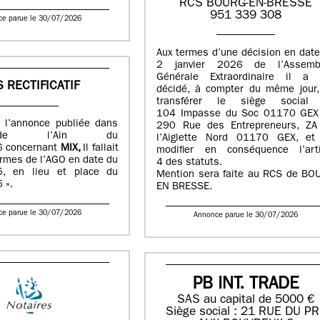
RCS BOURG-EN-BRESSE
951 339 308
ce parue le 30/07/2026
Aux termes d’une décision en dat
2 janvier 2026 de l’Assemb
Générale Extraordinaire il a 
S RECTIFICATIF
décidé, à compter du même jour,
transférer le siège social
104 Impasse du Soc 01170 GEX
 à l’annonce publiée dans
290 Rue des Entrepreneurs, ZA
e l’Ain du
l’Aiglette Nord 01170 GEX, et
 concernant
MIX,
Il fallait
modifier en conséquence l’arti
termes de l’AGO en date du
4 des statuts.
, en lieu et place du
Mention sera faite au RCS de BO
 ».
EN BRESSE.
ce parue le 30/07/2026
Annonce parue le 30/07/2026
PB INT. TRADE
SAS au capital de 5000 €
Siège social : 21 RUE DU P