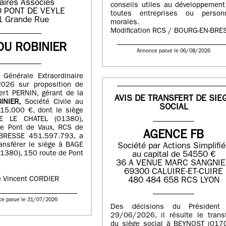
aires Associés
conseils utiles au développement
 PONT DE VEYLE
toutes entreprises ou person
1 Grande Rue
morales.
Modification RCS / BOURG-EN-BRE
DU ROBINIER
Annonce parue le 06/08/2026
 Générale Extraordinaire
026 sur proposition de
ert PERNIN, gérant de la
AVIS DE TRANSFERT DE SIE
INIER,
Société Civile au
SOCIAL
115.000 €, dont le siège
E LE CHATEL (01380),
e Pont de Vaux, RCS de
AGENCE FB
RESSE 451.597.793, a
ansférer le siège à BAGE
Société par Actions Simplifi
1380), 150 route de Pont
au capital de 54550 €
36 A VENUE MARC SANGNI
69300 CALUIRE-ET-CUIRE
e Vincent CORDIER
480 484 658 RCS LYON
ce parue le 31/07/2026
Des décisions du Président
29/06/2026, il résulte le transf
du siège social à BEYNOST (0170