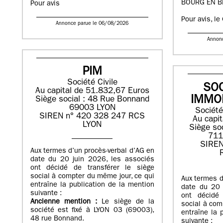
BOURG EN B
Pour avis
Pour avis, le
Annonce parue le 06/08/2026
Annon
PIM
Société Civile
SOC
Au capital de 51.832,67 Euros
IMMO
Siège social : 48 Rue Bonnand
69003 LYON
Société
SIREN n° 420 328 247 RCS
Au capi
LYON
Siège soc
71
SIREN
Aux termes d’un procès-verbal d’AG en
date du 20 juin 2026, les associés
ont décidé de transférer le siège
social à compter du même jour, ce qui
Aux termes d
entraîne la publication de la mention
date du 20 
suivante :
ont décidé 
Ancienne mention :
Le siège de la
social à com
société est fixé à LYON 03 (69003),
entraîne la 
48 rue Bonnand.
suivante :