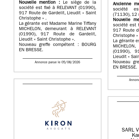
Nouvelle mention :
Le siège de la
Ancienne m
société est fixé à RELEVANT (01990),
société e
917 Route de Gardelit, Lieudit « Saint
(71130), 12 
Christophe » .
Nouvelle m
La gérante est Madame Marine Tiffany
société est 
MICHELON, demeurant à RELEVANT
917 Route de
(01990), 917 Route de Gardelit,
Christophe » 
Lieudit « Saint Christophe ».
La gérante e
Nouveau greffe compétent : BOURG
MICHELON, 
EN BRESSE.
(01990), 9
Lieudit « Sai
Nouveau gr
Annonce parue le 05/08/2026
EN BRESSE.
Annon
SARL V
Ka