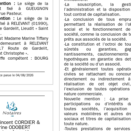
immobiliers.
ention :
Le siège de la
-La souscription, la gesti
st fixé à GUEUGNON
l’administration et la dispositio
rue Pasteur.
tout contrat de capitalisation.
ention :
Le siège de la
-La conclusion de tous empru
fixé à RELEVANT (01990),
permettant la réalisation de l’o
 Gardelit, Lieudit « Saint
social et le fonctionnement de
.
société, comme la conclusion de 
st Madame Marine Tiffany
prêts aux associés de la société.
demeurant à RELEVANT
-La constitution et l’octroi de to
17 Route de Gardelit,
sûretés ou garanties, gag
nt Christophe ».
nantissements, cautionnements
effe compétent : BOURG
hypothèques en garantie des det
de la société ou d’un associé.
-Et généralement toutes opérati
civiles se rattachant ou concour
ce parue le 04/08/2026
directement ou indirectement à
réalisation de cet objet civil
l’exclusion de toutes opérations
nature commerciale.
Nouvelle mention : -La prise
participations ou d’intérêts d
toutes sociétés, l’acquisition
valeurs mobilières et autres dro
sociaux et titres de capitalisatio
incent CORDIER &
toute nature.
rine ODOBERT
-Toutes prestations de services