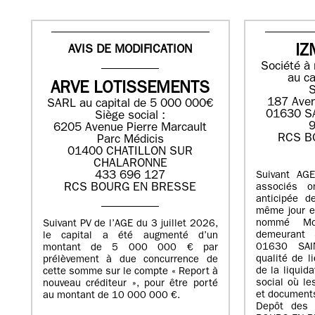
AVIS DE MODIFICATION
IZ
Société à 
au ca
ARVE LOTISSEMENTS
S
187 Aven
SARL au capital de 5 000 000€
01630 S
Siège social :
9
6205 Avenue Pierre Marcault
RCS B
Parc Médicis
01400 CHATILLON SUR
CHALARONNE
433 696 127
Suivant AG
RCS BOURG EN BRESSE
associés o
anticipée d
même jour et
nommé Mo
Suivant PV de l’AGE du 3 juillet 2026,
demeurant 
le capital a été augmenté d’un
01630 SAI
montant de 5 000 000 € par
qualité de li
prélèvement à due concurrence de
de la liquid
cette somme sur le compte « Report à
social où le
nouveau créditeur », pour être porté
et documents
au montant de 10 000 000 €.
Depôt des 