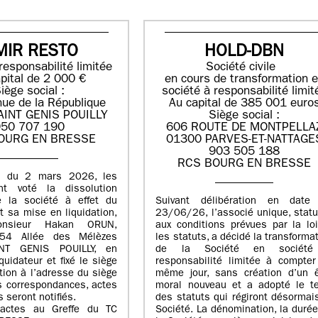
MIR RESTO
HOLD-DBN
responsabilité limitée
Société civile
pital de 2 000 €
en cours de transformation 
iège social :
société à responsabilité limit
ue de la République
Au capital de 385 001 euro
AINT GENIS POUILLY
Siège social :
50 707 190
606 ROUTE DE MONTPELLA
OURG EN BRESSE
01300 PARVES-ET-NATTAGE
903 505 188
RCS BOURG EN BRESSE
E du 2 mars 2026, les
nt voté la dissolution
e la société à effet du
Suivant délibération en date
 sa mise en liquidation,
23/06/26, l’associé unique, stat
nsieur Hakan ORUN,
aux conditions prévues par la lo
54 Allée des Mélèzes
les statuts, a décidé la transforma
NT GENIS POUILLY, en
de la Société en sociét
quidateur et fixé le siège
responsabilité limitée à compter
ation à l’adresse du siège
même jour, sans création d’un ê
s correspondances, actes
moral nouveau et a adopté le te
 seront notifiés.
des statuts qui régiront désormai
actes au Greffe du TC
Société. La dénomination, la duré