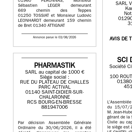
01960 PERONNAS, Monsieur
SARL V
Sébastien LEGER demeurant
Ka
669 chemin des Teppes
Not
01250 TOSSIAT et Monsieur Ludovic
01290
LEONHARDT demeurant 159 chemin
3
de Bret 01340 ATTIGNAT
Annonce parue le 03/08/2026
AVIS DE 
SCI 
PHARMASTIK
Société Ci
SARL au capital de 1000 €
100 ROUT
Siège social :
01380
RUE DU PLATEAU DE CHALLES
451
PARC ACTIVAL
01140 SAINT-DIDIER-SUR-
CHALARONNE
RCS BOURG-EN-BRESSE
L’Assemblée
881947006
du 15/07/2
M. Jean-Hub
gérant de la
Civile au ca
Par décision Assemblée Générale
le siège est
Ordinaire du 30/06/2026, il a été