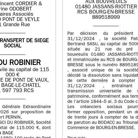
AUX BOUVREUILS
incent CORDIER &
01480 JASSANS-RIOTTIER
rine ODOBERT
RCS BOURG-EN-BRESSE
aires Associés
889518999
 PONT DE VEYLE
1 Grande Rue
Par décision du président
31/12/2024 , la société Patr
TRANSFERT DE SIEGE
Bertrand SASU, au capital de 500
SOCIAL
située au 21 rue du pré 
bouvreuils 01480 JASSANS-RIOTT
et immatriculée au RCS de BOURG-
DU ROBINIER
BRESSE sous le numéro 889518
vile au capital de 115
, associé unique de la sociét
000 €
décidé la dissolution sans liquida
E DE PONT DE VAUX,
de cette dernière à compter
 BAGE-LE-CHATEL
31/12/2024 , entraînant
 597 793 RCS
transmission universelle de 
patrimoine, conformément aux ter
de l’article 1844–5 al. 3 du Code ci
 Générale Extraordinaire
Les créanciers sociaux pourr
026 sur proposition de
former opposition, pendant un dé
ert PERNIN,
de trente jours à compter de la 
 SCI DU ROBINIER, Société
de parution au BODACC au Tribuna
pital de 115.000 €, dont
Commerce de BOURG-EN-BRESSE.
 à BAGE