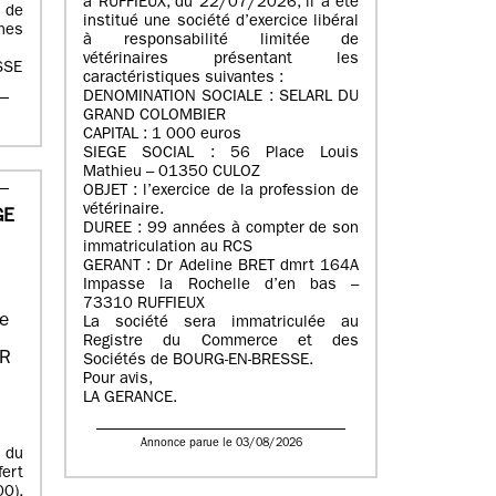
à RUFFIEUX, du 22/07/2026, il a été
 de
institué une société d’exercice libéral
nes
à responsabilité limitée de
vétérinaires présentant les
SSE
caractéristiques suivantes :
DENOMINATION SOCIALE : SELARL DU
GRAND COLOMBIER
CAPITAL : 1 000 euros
SIEGE SOCIAL : 56 Place Louis
Mathieu – 01350 CULOZ
OBJET : l’exercice de la profession de
vétérinaire.
GE
DUREE : 99 années à compter de son
immatriculation au RCS
GERANT : Dr Adeline BRET dmrt 164A
Impasse la Rochelle d’en bas –
73310 RUFFIEUX
ée
La société sera immatriculée au
Registre du Commerce et des
ER
Sociétés de BOURG-EN-BRESSE.
Pour avis,
LA GERANCE.
Annonce parue le 03/08/2026
 du
ert
0),