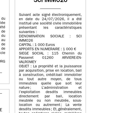
SCI IMMO26
Suivant acte signé électroniquement,
e du
en date du 24/07/2026, il a été
lée
institué une société civile immobilière
été
présentant les caractéristiques
 de
suivantes :
 du
DENOMINATION SOCIALE : SCI
 au
IMMO26
 de
CAPITAL : 1 000 Euros
 de
APPORTS EN NUMERAIRE : 1 000 €
cle
SIEGE SOCIAL : 115 Chemin du
Passeret 01260 ARVIERE-EN-
URG
VALROMEY
OBJET : La propriété et la jouissance
par acquisition, prise en location, bail
à construction, crédit-bail immobilier
ou tout autre moyen, de tous
immeubles quelle que soit leur
nature ; L’administration et
l’exploitation desdits immeubles
directement par bail, location
meublée ou non meublée, sous-
location ou autrement ; La vente
desdits immeubles ; Et, généralement,
RE