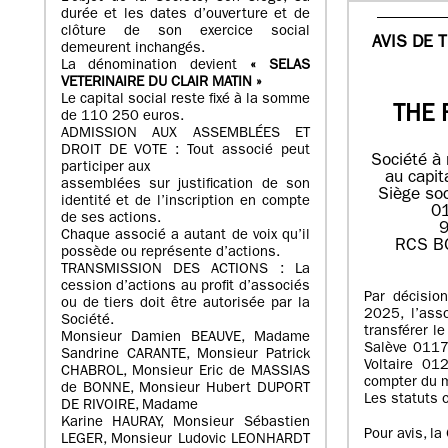
durée et les dates d’ouverture et de
clôture de son exercice social
AVIS DE 
demeurent inchangés.
La dénomination devient
« SELAS
VETERINAIRE DU CLAIR MATIN »
Le capital social reste fixé à la somme
THE 
de 110 250 euros.
ADMISSION AUX ASSEMBLÉES ET
DROIT DE VOTE : Tout associé peut
Société à 
participer aux
au capit
assemblées sur justification de son
Siège soc
identité et de l’inscription en compte
0
de ses actions.
9
Chaque associé a autant de voix qu’il
RCS B
possède ou représente d’actions.
TRANSMISSION DES ACTIONS : La
cession d’actions au profit d’associés
Par décisio
ou de tiers doit être autorisée par la
2025, l’ass
Société.
transférer l
Monsieur Damien BEAUVE, Madame
Salève 011
Sandrine CARANTE, Monsieur Patrick
Voltaire 01
CHABROL, Monsieur Eric de MASSIAS
compter du 
de BONNE, Monsieur Hubert DUPORT
Les statuts o
DE RIVOIRE, Madame
Karine HAURAY, Monsieur Sébastien
Pour avis, l
LEGER, Monsieur Ludovic LEONHARDT