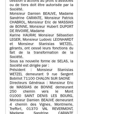
cession d’actions au profit d’associés
ou de tiers doit être autorisée par la
Société.
Monsieur Damien BEAUVE, Madame
Sandrine CARANTE, Monsieur Patrick
CHABROL, Monsieur Eric de MASSIAS
de BONNE, Monsieur Hubert DUPORT
DE RIVOIRE, Madame
Karine HAURAY, Monsieur Sébastien
LEGER, Monsieur Ludovic LEONHARDT
et Monsieur Stanislas WETZEL,
gérants, ont cessé leurs fonctions du
fait de la transformation de la
Société.
Sous sa nouvelle forme de SELAS, la
Société est dirigée par :
Président : Monsieur Stanislas
WETZEL demeurant 9 rue Sergent
Bobillot 71100 CHALON SUR SAONE
Directeurs Généraux : Monsieur Eric
de MASSIAS de BONNE demeurant
250 chemin vers le Mont
01000 SAINT DENIS LES BOURG,
Monsieur Damien BEAUVE demeurant
4 chemin des Vignes, Montmerle,
Treffort, 01370 VAL REVERMONT,
Madame Sandrine CARANTE