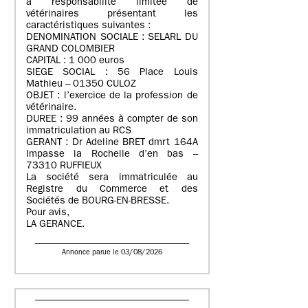
à responsabilité limitée de
vétérinaires présentant les
caractéristiques suivantes :
DENOMINATION SOCIALE : SELARL DU
GRAND COLOMBIER
CAPITAL : 1 000 euros
SIEGE SOCIAL : 56 Place Louis
Mathieu – 01350 CULOZ
OBJET : l’exercice de la profession de
vétérinaire.
DUREE : 99 années à compter de son
immatriculation au RCS
GERANT : Dr Adeline BRET dmrt 164A
Impasse la Rochelle d’en bas –
73310 RUFFIEUX
La société sera immatriculée au
Registre du Commerce et des
Sociétés de BOURG-EN-BRESSE.
Pour avis,
LA GERANCE.
Annonce parue le 03/08/2026