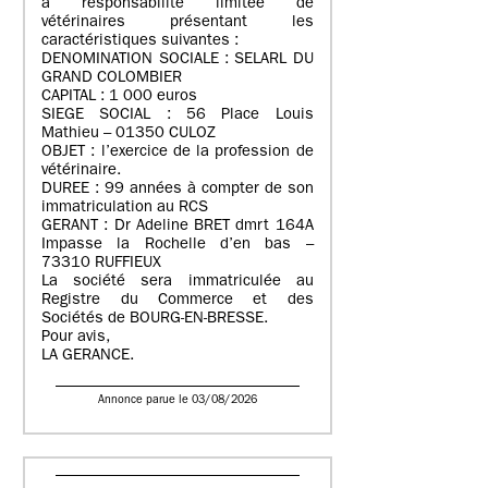
à responsabilité limitée de
vétérinaires présentant les
caractéristiques suivantes :
DENOMINATION SOCIALE : SELARL DU
GRAND COLOMBIER
CAPITAL : 1 000 euros
SIEGE SOCIAL : 56 Place Louis
Mathieu – 01350 CULOZ
OBJET : l’exercice de la profession de
vétérinaire.
DUREE : 99 années à compter de son
immatriculation au RCS
GERANT : Dr Adeline BRET dmrt 164A
Impasse la Rochelle d’en bas –
73310 RUFFIEUX
La société sera immatriculée au
Registre du Commerce et des
Sociétés de BOURG-EN-BRESSE.
Pour avis,
LA GERANCE.
Annonce parue le 03/08/2026