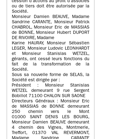
cession d’actions au profit d’associés
ou de tiers doit être autorisée par la
Société.
Monsieur Damien BEAUVE, Madame
Sandrine CARANTE, Monsieur Patrick
CHABROL, Monsieur Eric de MASSIAS
de BONNE, Monsieur Hubert DUPORT
DE RIVOIRE, Madame
Karine HAURAY, Monsieur Sébastien
LEGER, Monsieur Ludovic LEONHARDT
et Monsieur Stanislas WETZEL,
gérants, ont cessé leurs fonctions du
fait de la transformation de la
Société.
Sous sa nouvelle forme de SELAS, la
Société est dirigée par :
Président : Monsieur Stanislas
WETZEL demeurant 9 rue Sergent
Bobillot 71100 CHALON SUR SAONE
Directeurs Généraux : Monsieur Eric
de MASSIAS de BONNE demeurant
250 chemin vers le Mont
01000 SAINT DENIS LES BOURG,
Monsieur Damien BEAUVE demeurant
4 chemin des Vignes, Montmerle,
Treffort, 01370 VAL REVERMONT,
Madame Sandrine CARANTE