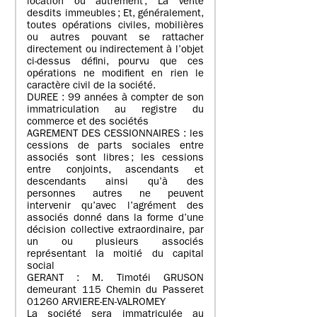
location ou autrement ; La vente
desdits immeubles ; Et, généralement,
toutes opérations civiles, mobilières
ou autres pouvant se rattacher
directement ou indirectement à l’objet
ci-dessus défini, pourvu que ces
opérations ne modifient en rien le
caractère civil de la société.
DUREE : 99 années à compter de son
immatriculation au registre du
commerce et des sociétés
AGREMENT DES CESSIONNAIRES : les
cessions de parts sociales entre
associés sont libres ; les cessions
entre conjoints, ascendants et
descendants ainsi qu’à des
personnes autres ne peuvent
intervenir qu’avec l’agrément des
associés donné dans la forme d’une
décision collective extraordinaire, par
un ou plusieurs associés
représentant la moitié du capital
social
GERANT : M. Timotéi GRUSON
demeurant 115 Chemin du Passeret
01260 ARVIERE-EN-VALROMEY
La société sera immatriculée au