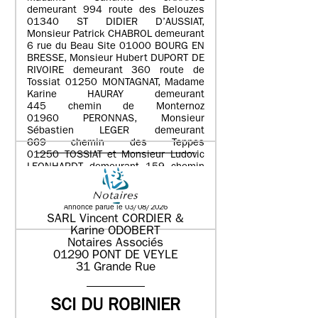
demeurant 994 route des Belouzes
01340 ST DIDIER D’AUSSIAT,
Monsieur Patrick CHABROL demeurant
6 rue du Beau Site 01000 BOURG EN
BRESSE, Monsieur Hubert DUPORT DE
RIVOIRE demeurant 360 route de
Tossiat 01250 MONTAGNAT, Madame
Karine HAURAY demeurant
445 chemin de Monternoz
01960 PERONNAS, Monsieur
Sébastien LEGER demeurant
669 chemin des Teppes
01250 TOSSIAT et Monsieur Ludovic
LEONHARDT demeurant 159 chemin
de Bret 01340 ATTIGNAT
Annonce parue le 03/08/2026
SARL Vincent CORDIER &
Karine ODOBERT
Notaires Associés
01290 PONT DE VEYLE
31 Grande Rue
SCI DU ROBINIER