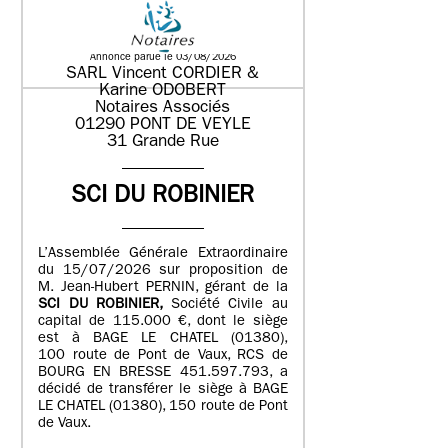
LEONHARDT demeurant 159 chemin
de Bret 01340 ATTIGNAT
Annonce parue le 03/08/2026
SARL Vincent CORDIER &
Karine ODOBERT
Notaires Associés
01290 PONT DE VEYLE
31 Grande Rue
SCI DU ROBINIER
L’Assemblée Générale Extraordinaire
du 15/07/2026 sur proposition de
M. Jean-Hubert PERNIN, gérant de la
SCI DU ROBINIER,
Société Civile au
capital de 115.000 €, dont le siège
est à BAGE LE CHATEL (01380),
100 route de Pont de Vaux, RCS de
BOURG EN BRESSE 451.597.793, a
décidé de transférer le siège à BAGE
LE CHATEL (01380), 150 route de Pont
de Vaux.