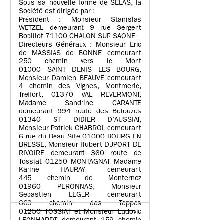
Sous sa nouvelle forme de SELAS, la
Société est dirigée par :
Président : Monsieur Stanislas
WETZEL demeurant 9 rue Sergent
Bobillot 71100 CHALON SUR SAONE
Directeurs Généraux : Monsieur Eric
de MASSIAS de BONNE demeurant
250 chemin vers le Mont
01000 SAINT DENIS LES BOURG,
Monsieur Damien BEAUVE demeurant
4 chemin des Vignes, Montmerle,
Treffort, 01370 VAL REVERMONT,
Madame Sandrine CARANTE
demeurant 994 route des Belouzes
01340 ST DIDIER D’AUSSIAT,
Monsieur Patrick CHABROL demeurant
6 rue du Beau Site 01000 BOURG EN
BRESSE, Monsieur Hubert DUPORT DE
RIVOIRE demeurant 360 route de
Tossiat 01250 MONTAGNAT, Madame
Karine HAURAY demeurant
445 chemin de Monternoz
01960 PERONNAS, Monsieur
Sébastien LEGER demeurant
669 chemin des Teppes
01250 TOSSIAT et Monsieur Ludovic