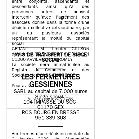
entre conjoints, ascendants et
descendants ainsi qu’à des
personnes autres ne peuvent
intervenir qu’avec l’agrément des
associés donné dans la forme d’une
décision collective extraordinaire, par
un ou plusieurs associés
représentant la moitié du capital
social
GERANT : M. Timotéi GRUSON
demeurant 115 Chemin du Passeret
AVIS DE TRANSFERT DE SIEGE
01260 ARVIERE-EN-VALROMEY
SOCIAL
La société sera immatriculée au
Registre du Commerce et des
Sociétés de BOURG-EN-BRESSE
LES FERMETURES
GESSIENNES
Pour avis
SARL au capital de 7.000 euros
Siège social :
Annonce parue le 30/07/2026
104 IMPASSE DU SOC
01170 GEX
RCS BOURG-EN-BRESSE
951 339 308
Aux termes d’une décision en date du