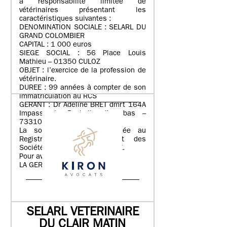
à responsabilité limitée de
vétérinaires présentant les
caractéristiques suivantes :
DENOMINATION SOCIALE : SELARL DU
GRAND COLOMBIER
CAPITAL : 1 000 euros
SIEGE SOCIAL : 56 Place Louis
Mathieu – 01350 CULOZ
OBJET : l’exercice de la profession de
vétérinaire.
DUREE : 99 années à compter de son
immatriculation au RCS
GERANT : Dr Adeline BRET dmrt 164A
Impasse la Rochelle d’en bas –
73310 RUFFIEUX
La société sera immatriculée au
Registre du Commerce et des
Sociétés de BOURG-EN-BRESSE.
Pour avis,
LA GERANCE.
Annonce parue le 03/08/2026
SELARL VETERINAIRE
DU CLAIR MATIN