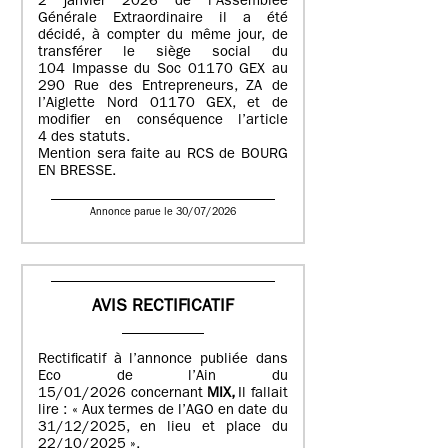
2 janvier 2026 de l’Assemblée
Générale Extraordinaire il a été
décidé, à compter du même jour, de
transférer le siège social du
104 Impasse du Soc 01170 GEX au
290 Rue des Entrepreneurs, ZA de
l’Aiglette Nord 01170 GEX, et de
modifier en conséquence l’article
4 des statuts.
Mention sera faite au RCS de BOURG
EN BRESSE.
Annonce parue le 30/07/2026
AVIS RECTIFICATIF
Rectificatif à l’annonce publiée dans
Eco de l’Ain du
15/01/2026 concernant
MIX,
Il fallait
lire : « Aux termes de l’AGO en date du
31/12/2025, en lieu et place du
22/10/2025 ».