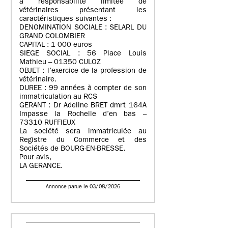
à responsabilité limitée de
vétérinaires présentant les
caractéristiques suivantes :
DENOMINATION SOCIALE : SELARL DU
GRAND COLOMBIER
CAPITAL : 1 000 euros
SIEGE SOCIAL : 56 Place Louis
Mathieu – 01350 CULOZ
OBJET : l’exercice de la profession de
vétérinaire.
DUREE : 99 années à compter de son
immatriculation au RCS
GERANT : Dr Adeline BRET dmrt 164A
Impasse la Rochelle d’en bas –
73310 RUFFIEUX
La société sera immatriculée au
Registre du Commerce et des
Sociétés de BOURG-EN-BRESSE.
Pour avis,
LA GERANCE.
Annonce parue le 03/08/2026