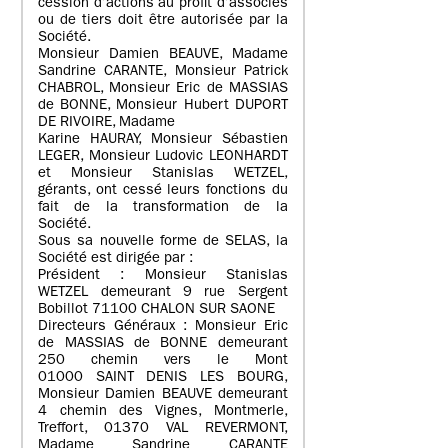
cession d’actions au profit d’associés
ou de tiers doit être autorisée par la
Société.
Monsieur Damien BEAUVE, Madame
Sandrine CARANTE, Monsieur Patrick
CHABROL, Monsieur Eric de MASSIAS
de BONNE, Monsieur Hubert DUPORT
DE RIVOIRE, Madame
Karine HAURAY, Monsieur Sébastien
LEGER, Monsieur Ludovic LEONHARDT
et Monsieur Stanislas WETZEL,
gérants, ont cessé leurs fonctions du
fait de la transformation de la
Société.
Sous sa nouvelle forme de SELAS, la
Société est dirigée par :
Président : Monsieur Stanislas
WETZEL demeurant 9 rue Sergent
Bobillot 71100 CHALON SUR SAONE
Directeurs Généraux : Monsieur Eric
de MASSIAS de BONNE demeurant
250 chemin vers le Mont
01000 SAINT DENIS LES BOURG,
Monsieur Damien BEAUVE demeurant
4 chemin des Vignes, Montmerle,
Treffort, 01370 VAL REVERMONT,
Madame Sandrine CARANTE