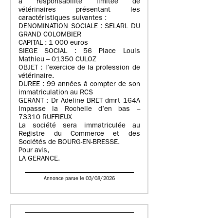
à responsabilité limitée de
vétérinaires présentant les
caractéristiques suivantes :
DENOMINATION SOCIALE : SELARL DU
GRAND COLOMBIER
CAPITAL : 1 000 euros
SIEGE SOCIAL : 56 Place Louis
Mathieu – 01350 CULOZ
OBJET : l’exercice de la profession de
vétérinaire.
DUREE : 99 années à compter de son
immatriculation au RCS
GERANT : Dr Adeline BRET dmrt 164A
Impasse la Rochelle d’en bas –
73310 RUFFIEUX
La société sera immatriculée au
Registre du Commerce et des
Sociétés de BOURG-EN-BRESSE.
Pour avis,
LA GERANCE.
Annonce parue le 03/08/2026