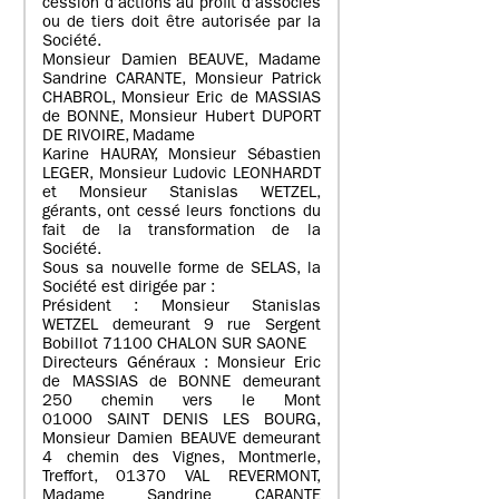
cession d’actions au profit d’associés
ou de tiers doit être autorisée par la
Société.
Monsieur Damien BEAUVE, Madame
Sandrine CARANTE, Monsieur Patrick
CHABROL, Monsieur Eric de MASSIAS
de BONNE, Monsieur Hubert DUPORT
DE RIVOIRE, Madame
Karine HAURAY, Monsieur Sébastien
LEGER, Monsieur Ludovic LEONHARDT
et Monsieur Stanislas WETZEL,
gérants, ont cessé leurs fonctions du
fait de la transformation de la
Société.
Sous sa nouvelle forme de SELAS, la
Société est dirigée par :
Président : Monsieur Stanislas
WETZEL demeurant 9 rue Sergent
Bobillot 71100 CHALON SUR SAONE
Directeurs Généraux : Monsieur Eric
de MASSIAS de BONNE demeurant
250 chemin vers le Mont
01000 SAINT DENIS LES BOURG,
Monsieur Damien BEAUVE demeurant
4 chemin des Vignes, Montmerle,
Treffort, 01370 VAL REVERMONT,
Madame Sandrine CARANTE