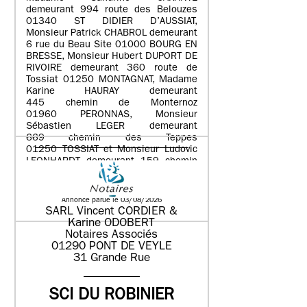
demeurant 994 route des Belouzes
01340 ST DIDIER D’AUSSIAT,
Monsieur Patrick CHABROL demeurant
6 rue du Beau Site 01000 BOURG EN
BRESSE, Monsieur Hubert DUPORT DE
RIVOIRE demeurant 360 route de
Tossiat 01250 MONTAGNAT, Madame
Karine HAURAY demeurant
445 chemin de Monternoz
01960 PERONNAS, Monsieur
Sébastien LEGER demeurant
669 chemin des Teppes
01250 TOSSIAT et Monsieur Ludovic
LEONHARDT demeurant 159 chemin
de Bret 01340 ATTIGNAT
Annonce parue le 03/08/2026
SARL Vincent CORDIER &
Karine ODOBERT
Notaires Associés
01290 PONT DE VEYLE
31 Grande Rue
SCI DU ROBINIER