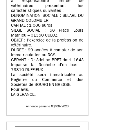
à responsabilité limitée de
vétérinaires présentant les
caractéristiques suivantes :
DENOMINATION SOCIALE : SELARL DU
GRAND COLOMBIER
CAPITAL : 1 000 euros
SIEGE SOCIAL : 56 Place Louis
Mathieu – 01350 CULOZ
OBJET : l’exercice de la profession de
vétérinaire.
DUREE : 99 années à compter de son
immatriculation au RCS
GERANT : Dr Adeline BRET dmrt 164A
Impasse la Rochelle d’en bas –
73310 RUFFIEUX
La société sera immatriculée au
Registre du Commerce et des
Sociétés de BOURG-EN-BRESSE.
Pour avis,
LA GERANCE.
Annonce parue le 03/08/2026