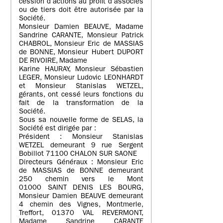
cession d’actions au profit d’associés
ou de tiers doit être autorisée par la
Société.
Monsieur Damien BEAUVE, Madame
Sandrine CARANTE, Monsieur Patrick
CHABROL, Monsieur Eric de MASSIAS
de BONNE, Monsieur Hubert DUPORT
DE RIVOIRE, Madame
Karine HAURAY, Monsieur Sébastien
LEGER, Monsieur Ludovic LEONHARDT
et Monsieur Stanislas WETZEL,
gérants, ont cessé leurs fonctions du
fait de la transformation de la
Société.
Sous sa nouvelle forme de SELAS, la
Société est dirigée par :
Président : Monsieur Stanislas
WETZEL demeurant 9 rue Sergent
Bobillot 71100 CHALON SUR SAONE
Directeurs Généraux : Monsieur Eric
de MASSIAS de BONNE demeurant
250 chemin vers le Mont
01000 SAINT DENIS LES BOURG,
Monsieur Damien BEAUVE demeurant
4 chemin des Vignes, Montmerle,
Treffort, 01370 VAL REVERMONT,
Madame Sandrine CARANTE