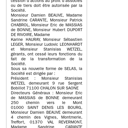
cession d’actions au profit d’associés
ou de tiers doit être autorisée par la
Société.
Monsieur Damien BEAUVE, Madame
Sandrine CARANTE, Monsieur Patrick
CHABROL, Monsieur Eric de MASSIAS
de BONNE, Monsieur Hubert DUPORT
DE RIVOIRE, Madame
Karine HAURAY, Monsieur Sébastien
LEGER, Monsieur Ludovic LEONHARDT
et Monsieur Stanislas WETZEL,
gérants, ont cessé leurs fonctions du
fait de la transformation de la
Société.
Sous sa nouvelle forme de SELAS, la
Société est dirigée par :
Président : Monsieur Stanislas
WETZEL demeurant 9 rue Sergent
Bobillot 71100 CHALON SUR SAONE
Directeurs Généraux : Monsieur Eric
de MASSIAS de BONNE demeurant
250 chemin vers le Mont
01000 SAINT DENIS LES BOURG,
Monsieur Damien BEAUVE demeurant
4 chemin des Vignes, Montmerle,
Treffort, 01370 VAL REVERMONT,
Madame Sandrine CARANTE