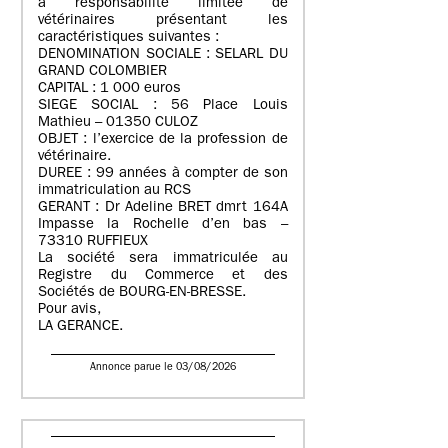
à responsabilité limitée de
vétérinaires présentant les
caractéristiques suivantes :
DENOMINATION SOCIALE : SELARL DU
GRAND COLOMBIER
CAPITAL : 1 000 euros
SIEGE SOCIAL : 56 Place Louis
Mathieu – 01350 CULOZ
OBJET : l’exercice de la profession de
vétérinaire.
DUREE : 99 années à compter de son
immatriculation au RCS
GERANT : Dr Adeline BRET dmrt 164A
Impasse la Rochelle d’en bas –
73310 RUFFIEUX
La société sera immatriculée au
Registre du Commerce et des
Sociétés de BOURG-EN-BRESSE.
Pour avis,
LA GERANCE.
Annonce parue le 03/08/2026