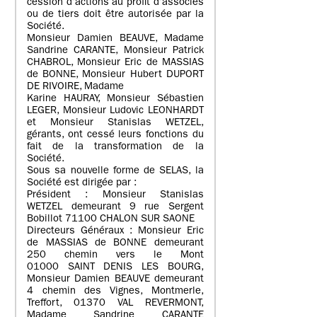
cession d’actions au profit d’associés
ou de tiers doit être autorisée par la
Société.
Monsieur Damien BEAUVE, Madame
Sandrine CARANTE, Monsieur Patrick
CHABROL, Monsieur Eric de MASSIAS
de BONNE, Monsieur Hubert DUPORT
DE RIVOIRE, Madame
Karine HAURAY, Monsieur Sébastien
LEGER, Monsieur Ludovic LEONHARDT
et Monsieur Stanislas WETZEL,
gérants, ont cessé leurs fonctions du
fait de la transformation de la
Société.
Sous sa nouvelle forme de SELAS, la
Société est dirigée par :
Président : Monsieur Stanislas
WETZEL demeurant 9 rue Sergent
Bobillot 71100 CHALON SUR SAONE
Directeurs Généraux : Monsieur Eric
de MASSIAS de BONNE demeurant
250 chemin vers le Mont
01000 SAINT DENIS LES BOURG,
Monsieur Damien BEAUVE demeurant
4 chemin des Vignes, Montmerle,
Treffort, 01370 VAL REVERMONT,
Madame Sandrine CARANTE