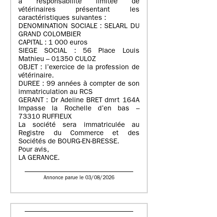
à responsabilité limitée de
vétérinaires présentant les
caractéristiques suivantes :
DENOMINATION SOCIALE : SELARL DU
GRAND COLOMBIER
CAPITAL : 1 000 euros
SIEGE SOCIAL : 56 Place Louis
Mathieu – 01350 CULOZ
OBJET : l’exercice de la profession de
vétérinaire.
DUREE : 99 années à compter de son
immatriculation au RCS
GERANT : Dr Adeline BRET dmrt 164A
Impasse la Rochelle d’en bas –
73310 RUFFIEUX
La société sera immatriculée au
Registre du Commerce et des
Sociétés de BOURG-EN-BRESSE.
Pour avis,
LA GERANCE.
Annonce parue le 03/08/2026