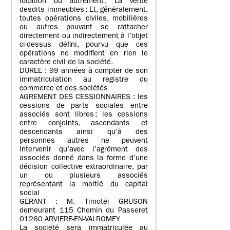
location ou autrement ; La vente
desdits immeubles ; Et, généralement,
toutes opérations civiles, mobilières
ou autres pouvant se rattacher
directement ou indirectement à l’objet
ci-dessus défini, pourvu que ces
opérations ne modifient en rien le
caractère civil de la société.
DUREE : 99 années à compter de son
immatriculation au registre du
commerce et des sociétés
AGREMENT DES CESSIONNAIRES : les
cessions de parts sociales entre
associés sont libres ; les cessions
entre conjoints, ascendants et
descendants ainsi qu’à des
personnes autres ne peuvent
intervenir qu’avec l’agrément des
associés donné dans la forme d’une
décision collective extraordinaire, par
un ou plusieurs associés
représentant la moitié du capital
social
GERANT : M. Timotéi GRUSON
demeurant 115 Chemin du Passeret
01260 ARVIERE-EN-VALROMEY
La société sera immatriculée au