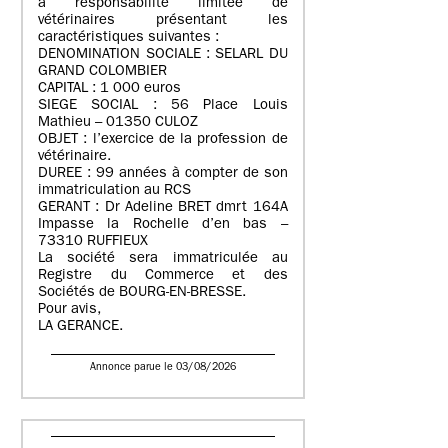
à responsabilité limitée de
vétérinaires présentant les
caractéristiques suivantes :
DENOMINATION SOCIALE : SELARL DU
GRAND COLOMBIER
CAPITAL : 1 000 euros
SIEGE SOCIAL : 56 Place Louis
Mathieu – 01350 CULOZ
OBJET : l’exercice de la profession de
vétérinaire.
DUREE : 99 années à compter de son
immatriculation au RCS
GERANT : Dr Adeline BRET dmrt 164A
Impasse la Rochelle d’en bas –
73310 RUFFIEUX
La société sera immatriculée au
Registre du Commerce et des
Sociétés de BOURG-EN-BRESSE.
Pour avis,
LA GERANCE.
Annonce parue le 03/08/2026