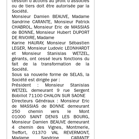
cession d’actions au profit d’associés
ou de tiers doit être autorisée par la
Société.
Monsieur Damien BEAUVE, Madame
Sandrine CARANTE, Monsieur Patrick
CHABROL, Monsieur Eric de MASSIAS
de BONNE, Monsieur Hubert DUPORT
DE RIVOIRE, Madame
Karine HAURAY, Monsieur Sébastien
LEGER, Monsieur Ludovic LEONHARDT
et Monsieur Stanislas WETZEL,
gérants, ont cessé leurs fonctions du
fait de la transformation de la
Société.
Sous sa nouvelle forme de SELAS, la
Société est dirigée par :
Président : Monsieur Stanislas
WETZEL demeurant 9 rue Sergent
Bobillot 71100 CHALON SUR SAONE
Directeurs Généraux : Monsieur Eric
de MASSIAS de BONNE demeurant
250 chemin vers le Mont
01000 SAINT DENIS LES BOURG,
Monsieur Damien BEAUVE demeurant
4 chemin des Vignes, Montmerle,
Treffort, 01370 VAL REVERMONT,
Madame Sandrine CARANTE