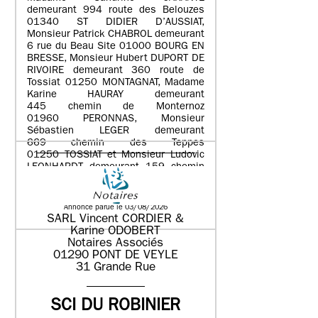
demeurant 994 route des Belouzes
01340 ST DIDIER D’AUSSIAT,
Monsieur Patrick CHABROL demeurant
6 rue du Beau Site 01000 BOURG EN
BRESSE, Monsieur Hubert DUPORT DE
RIVOIRE demeurant 360 route de
Tossiat 01250 MONTAGNAT, Madame
Karine HAURAY demeurant
445 chemin de Monternoz
01960 PERONNAS, Monsieur
Sébastien LEGER demeurant
669 chemin des Teppes
01250 TOSSIAT et Monsieur Ludovic
LEONHARDT demeurant 159 chemin
de Bret 01340 ATTIGNAT
Annonce parue le 03/08/2026
SARL Vincent CORDIER &
Karine ODOBERT
Notaires Associés
01290 PONT DE VEYLE
31 Grande Rue
SCI DU ROBINIER