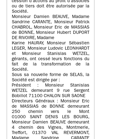
cession d’actions au profit d’associés
ou de tiers doit être autorisée par la
Société.
Monsieur Damien BEAUVE, Madame
Sandrine CARANTE, Monsieur Patrick
CHABROL, Monsieur Eric de MASSIAS
de BONNE, Monsieur Hubert DUPORT
DE RIVOIRE, Madame
Karine HAURAY, Monsieur Sébastien
LEGER, Monsieur Ludovic LEONHARDT
et Monsieur Stanislas WETZEL,
gérants, ont cessé leurs fonctions du
fait de la transformation de la
Société.
Sous sa nouvelle forme de SELAS, la
Société est dirigée par :
Président : Monsieur Stanislas
WETZEL demeurant 9 rue Sergent
Bobillot 71100 CHALON SUR SAONE
Directeurs Généraux : Monsieur Eric
de MASSIAS de BONNE demeurant
250 chemin vers le Mont
01000 SAINT DENIS LES BOURG,
Monsieur Damien BEAUVE demeurant
4 chemin des Vignes, Montmerle,
Treffort, 01370 VAL REVERMONT,
Madame Sandrine CARANTE