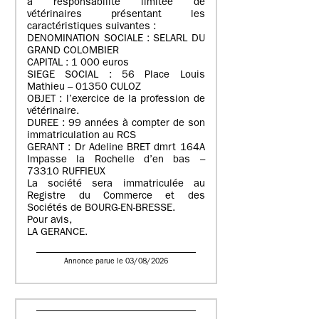
à responsabilité limitée de
vétérinaires présentant les
caractéristiques suivantes :
DENOMINATION SOCIALE : SELARL DU
GRAND COLOMBIER
CAPITAL : 1 000 euros
SIEGE SOCIAL : 56 Place Louis
Mathieu – 01350 CULOZ
OBJET : l’exercice de la profession de
vétérinaire.
DUREE : 99 années à compter de son
immatriculation au RCS
GERANT : Dr Adeline BRET dmrt 164A
Impasse la Rochelle d’en bas –
73310 RUFFIEUX
La société sera immatriculée au
Registre du Commerce et des
Sociétés de BOURG-EN-BRESSE.
Pour avis,
LA GERANCE.
Annonce parue le 03/08/2026