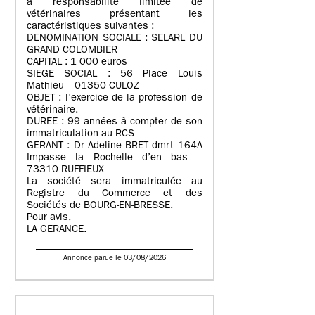
à responsabilité limitée de
vétérinaires présentant les
caractéristiques suivantes :
DENOMINATION SOCIALE : SELARL DU
GRAND COLOMBIER
CAPITAL : 1 000 euros
SIEGE SOCIAL : 56 Place Louis
Mathieu – 01350 CULOZ
OBJET : l’exercice de la profession de
vétérinaire.
DUREE : 99 années à compter de son
immatriculation au RCS
GERANT : Dr Adeline BRET dmrt 164A
Impasse la Rochelle d’en bas –
73310 RUFFIEUX
La société sera immatriculée au
Registre du Commerce et des
Sociétés de BOURG-EN-BRESSE.
Pour avis,
LA GERANCE.
Annonce parue le 03/08/2026