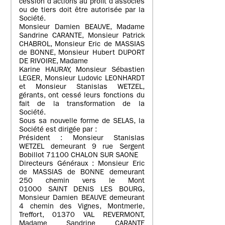
cession d’actions au profit d’associés
ou de tiers doit être autorisée par la
Société.
Monsieur Damien BEAUVE, Madame
Sandrine CARANTE, Monsieur Patrick
CHABROL, Monsieur Eric de MASSIAS
de BONNE, Monsieur Hubert DUPORT
DE RIVOIRE, Madame
Karine HAURAY, Monsieur Sébastien
LEGER, Monsieur Ludovic LEONHARDT
et Monsieur Stanislas WETZEL,
gérants, ont cessé leurs fonctions du
fait de la transformation de la
Société.
Sous sa nouvelle forme de SELAS, la
Société est dirigée par :
Président : Monsieur Stanislas
WETZEL demeurant 9 rue Sergent
Bobillot 71100 CHALON SUR SAONE
Directeurs Généraux : Monsieur Eric
de MASSIAS de BONNE demeurant
250 chemin vers le Mont
01000 SAINT DENIS LES BOURG,
Monsieur Damien BEAUVE demeurant
4 chemin des Vignes, Montmerle,
Treffort, 01370 VAL REVERMONT,
Madame Sandrine CARANTE