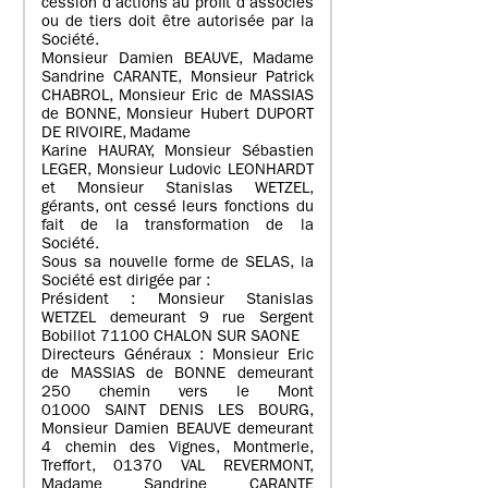
cession d’actions au profit d’associés
ou de tiers doit être autorisée par la
Société.
Monsieur Damien BEAUVE, Madame
Sandrine CARANTE, Monsieur Patrick
CHABROL, Monsieur Eric de MASSIAS
de BONNE, Monsieur Hubert DUPORT
DE RIVOIRE, Madame
Karine HAURAY, Monsieur Sébastien
LEGER, Monsieur Ludovic LEONHARDT
et Monsieur Stanislas WETZEL,
gérants, ont cessé leurs fonctions du
fait de la transformation de la
Société.
Sous sa nouvelle forme de SELAS, la
Société est dirigée par :
Président : Monsieur Stanislas
WETZEL demeurant 9 rue Sergent
Bobillot 71100 CHALON SUR SAONE
Directeurs Généraux : Monsieur Eric
de MASSIAS de BONNE demeurant
250 chemin vers le Mont
01000 SAINT DENIS LES BOURG,
Monsieur Damien BEAUVE demeurant
4 chemin des Vignes, Montmerle,
Treffort, 01370 VAL REVERMONT,
Madame Sandrine CARANTE