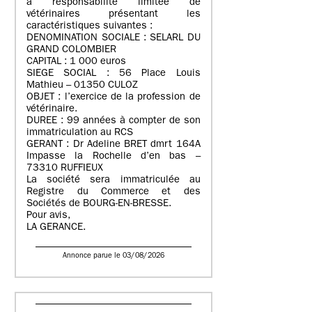
à responsabilité limitée de
vétérinaires présentant les
caractéristiques suivantes :
DENOMINATION SOCIALE : SELARL DU
GRAND COLOMBIER
CAPITAL : 1 000 euros
SIEGE SOCIAL : 56 Place Louis
Mathieu – 01350 CULOZ
OBJET : l’exercice de la profession de
vétérinaire.
DUREE : 99 années à compter de son
immatriculation au RCS
GERANT : Dr Adeline BRET dmrt 164A
Impasse la Rochelle d’en bas –
73310 RUFFIEUX
La société sera immatriculée au
Registre du Commerce et des
Sociétés de BOURG-EN-BRESSE.
Pour avis,
LA GERANCE.
Annonce parue le 03/08/2026