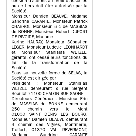
cession d’actions au profit d’associés
ou de tiers doit être autorisée par la
Société.
Monsieur Damien BEAUVE, Madame
Sandrine CARANTE, Monsieur Patrick
CHABROL, Monsieur Eric de MASSIAS
de BONNE, Monsieur Hubert DUPORT
DE RIVOIRE, Madame
Karine HAURAY, Monsieur Sébastien
LEGER, Monsieur Ludovic LEONHARDT
et Monsieur Stanislas WETZEL,
gérants, ont cessé leurs fonctions du
fait de la transformation de la
Société.
Sous sa nouvelle forme de SELAS, la
Société est dirigée par :
Président : Monsieur Stanislas
WETZEL demeurant 9 rue Sergent
Bobillot 71100 CHALON SUR SAONE
Directeurs Généraux : Monsieur Eric
de MASSIAS de BONNE demeurant
250 chemin vers le Mont
01000 SAINT DENIS LES BOURG,
Monsieur Damien BEAUVE demeurant
4 chemin des Vignes, Montmerle,
Treffort, 01370 VAL REVERMONT,
Madame Sandrine CARANTE