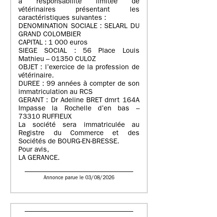
à responsabilité limitée de
vétérinaires présentant les
caractéristiques suivantes :
DENOMINATION SOCIALE : SELARL DU
GRAND COLOMBIER
CAPITAL : 1 000 euros
SIEGE SOCIAL : 56 Place Louis
Mathieu – 01350 CULOZ
OBJET : l’exercice de la profession de
vétérinaire.
DUREE : 99 années à compter de son
immatriculation au RCS
GERANT : Dr Adeline BRET dmrt 164A
Impasse la Rochelle d’en bas –
73310 RUFFIEUX
La société sera immatriculée au
Registre du Commerce et des
Sociétés de BOURG-EN-BRESSE.
Pour avis,
LA GERANCE.
Annonce parue le 03/08/2026