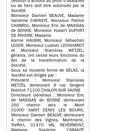
cession d’actions au profit d’associés
ou de tiers doit être autorisée par la
Société.
Monsieur Damien BEAUVE, Madame
Sandrine CARANTE, Monsieur Patrick
CHABROL, Monsieur Eric de MASSIAS
de BONNE, Monsieur Hubert DUPORT
DE RIVOIRE, Madame
Karine HAURAY, Monsieur Sébastien
LEGER, Monsieur Ludovic LEONHARDT
et Monsieur Stanislas WETZEL,
gérants, ont cessé leurs fonctions du
fait de la transformation de la
Société.
Sous sa nouvelle forme de SELAS, la
Société est dirigée par :
Président : Monsieur Stanislas
WETZEL demeurant 9 rue Sergent
Bobillot 71100 CHALON SUR SAONE
Directeurs Généraux : Monsieur Eric
de MASSIAS de BONNE demeurant
250 chemin vers le Mont
01000 SAINT DENIS LES BOURG,
Monsieur Damien BEAUVE demeurant
4 chemin des Vignes, Montmerle,
Treffort, 01370 VAL REVERMONT,
Madame Sandrine CARANTE