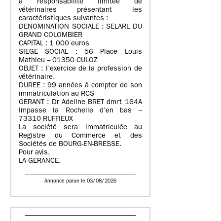
à responsabilité limitée de
vétérinaires présentant les
caractéristiques suivantes :
DENOMINATION SOCIALE : SELARL DU
GRAND COLOMBIER
CAPITAL : 1 000 euros
SIEGE SOCIAL : 56 Place Louis
Mathieu – 01350 CULOZ
OBJET : l’exercice de la profession de
vétérinaire.
DUREE : 99 années à compter de son
immatriculation au RCS
GERANT : Dr Adeline BRET dmrt 164A
Impasse la Rochelle d’en bas –
73310 RUFFIEUX
La société sera immatriculée au
Registre du Commerce et des
Sociétés de BOURG-EN-BRESSE.
Pour avis,
LA GERANCE.
Annonce parue le 03/08/2026