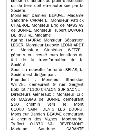
cession d’actions au profit d’associés
ou de tiers doit être autorisée par la
Société.
Monsieur Damien BEAUVE, Madame
Sandrine CARANTE, Monsieur Patrick
CHABROL, Monsieur Eric de MASSIAS
de BONNE, Monsieur Hubert DUPORT
DE RIVOIRE, Madame
Karine HAURAY, Monsieur Sébastien
LEGER, Monsieur Ludovic LEONHARDT
et Monsieur Stanislas WETZEL,
gérants, ont cessé leurs fonctions du
fait de la transformation de la
Société.
Sous sa nouvelle forme de SELAS, la
Société est dirigée par :
Président : Monsieur Stanislas
WETZEL demeurant 9 rue Sergent
Bobillot 71100 CHALON SUR SAONE
Directeurs Généraux : Monsieur Eric
de MASSIAS de BONNE demeurant
250 chemin vers le Mont
01000 SAINT DENIS LES BOURG,
Monsieur Damien BEAUVE demeurant
4 chemin des Vignes, Montmerle,
Treffort, 01370 VAL REVERMONT,
Madame Sandrine CARANTE