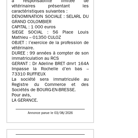
à responsabilité limitée de
vétérinaires présentant les
caractéristiques suivantes :
DENOMINATION SOCIALE : SELARL DU
GRAND COLOMBIER
CAPITAL : 1 000 euros
SIEGE SOCIAL : 56 Place Louis
Mathieu – 01350 CULOZ
OBJET : l’exercice de la profession de
vétérinaire.
DUREE : 99 années à compter de son
immatriculation au RCS
GERANT : Dr Adeline BRET dmrt 164A
Impasse la Rochelle d’en bas –
73310 RUFFIEUX
La société sera immatriculée au
Registre du Commerce et des
Sociétés de BOURG-EN-BRESSE.
Pour avis,
LA GERANCE.
Annonce parue le 03/08/2026