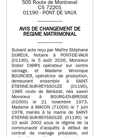
505 Route de Montrevel
CS 72201
01190 - PONT DE VAUX
AVIS DE CHANGEMENT DE
REGIME MATRIMONIAL
Suivant acte reçu par Maître Stéphane
DUREUX, Notaire à PONT-DE-VAUX
(01190), le 5 août 2026, Monsieur
Didier CARRY, opérateur sur centre
usinage, et Madame Véronique
BOURCIER, opératrice de production,
demeurant ensemble à SAINT-
ETIENNE-SUR-REYSSOUZE (01190),
1985 route de Béréziat, nés savoir
Monsieur à BOURG-EN-BRESSE
(01000) le 21 novembre 1973,
Madame à MACON (71000) le 7 juin
1978, mariés à la mairie de SAINT-
ETIENNE-SUR-REYSSOUZE (01190) le
10 août 2002 sous le régime de la
communauté d’acquêts à défaut de
contrat de mariage préalable, ont