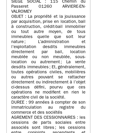
SIEGE SOCIAL : 115 Chemin du
Passeret 01260 ARVIERE-EN-
VALROMEY
OBJET : La propriété et la jouissance
par acquisition, prise en location, bail
à construction, crédit-bail immobilier
ou tout autre moyen, de tous
immeubles quelle que soit leur
nature ; L’administration et
l’exploitation desdits immeubles
directement par bail, location
meublée ou non meublée, sous-
location ou autrement ; La vente
desdits immeubles ; Et, généralement,
toutes opérations civiles, mobilières
ou autres pouvant se rattacher
directement ou indirectement à l’objet
ci-dessus défini, pourvu que ces
opérations ne modifient en rien le
caractère civil de la société.
DUREE : 99 années à compter de son
immatriculation au registre du
commerce et des sociétés
AGREMENT DES CESSIONNAIRES : les
cessions de parts sociales entre
associés sont libres ; les cessions