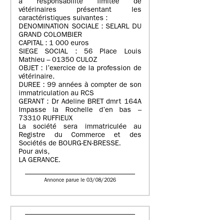
à responsabilité limitée de
vétérinaires présentant les
caractéristiques suivantes :
DENOMINATION SOCIALE : SELARL DU
GRAND COLOMBIER
CAPITAL : 1 000 euros
SIEGE SOCIAL : 56 Place Louis
Mathieu – 01350 CULOZ
OBJET : l’exercice de la profession de
vétérinaire.
DUREE : 99 années à compter de son
immatriculation au RCS
GERANT : Dr Adeline BRET dmrt 164A
Impasse la Rochelle d’en bas –
73310 RUFFIEUX
La société sera immatriculée au
Registre du Commerce et des
Sociétés de BOURG-EN-BRESSE.
Pour avis,
LA GERANCE.
Annonce parue le 03/08/2026