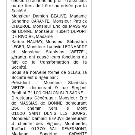
cession d’actions au profit d’associés
ou de tiers doit être autorisée par la
Société.
Monsieur Damien BEAUVE, Madame
Sandrine CARANTE, Monsieur Patrick
CHABROL, Monsieur Eric de MASSIAS
de BONNE, Monsieur Hubert DUPORT
DE RIVOIRE, Madame
Karine HAURAY, Monsieur Sébastien
LEGER, Monsieur Ludovic LEONHARDT
et Monsieur Stanislas WETZEL,
gérants, ont cessé leurs fonctions du
fait de la transformation de la
Société.
Sous sa nouvelle forme de SELAS, la
Société est dirigée par :
Président : Monsieur Stanislas
WETZEL demeurant 9 rue Sergent
Bobillot 71100 CHALON SUR SAONE
Directeurs Généraux : Monsieur Eric
de MASSIAS de BONNE demeurant
250 chemin vers le Mont
01000 SAINT DENIS LES BOURG,
Monsieur Damien BEAUVE demeurant
4 chemin des Vignes, Montmerle,
Treffort, 01370 VAL REVERMONT,
Madame Sandrine CARANTE