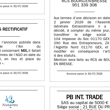
RCS BOURG-EN-BRESSE
951 339 308
ce parue le 30/07/2026
Aux termes d’une décision en dat
2 janvier 2026 de l’Assemb
Générale Extraordinaire il a 
S RECTIFICATIF
décidé, à compter du même jour,
transférer le siège social
104 Impasse du Soc 01170 GEX
 à l’annonce publiée dans
290 Rue des Entrepreneurs, ZA
e l’Ain du
l’Aiglette Nord 01170 GEX, et
 concernant
MIX,
Il fallait
modifier en conséquence l’arti
termes de l’AGO en date du
4 des statuts.
, en lieu et place du
Mention sera faite au RCS de BO
 ».
EN BRESSE.
ce parue le 30/07/2026
Annonce parue le 30/07/2026
PB INT. TRADE
SAS au capital de 5000 €
Siège social : 21 RUE DU P