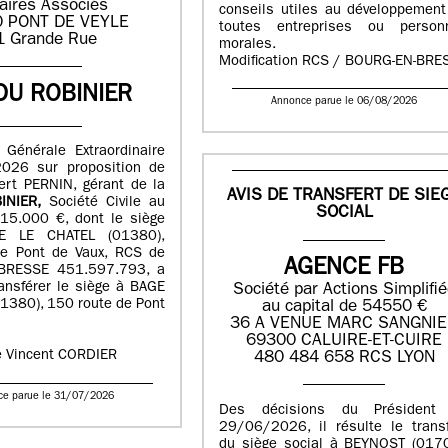
aires Associés
conseils utiles au développement
 PONT DE VEYLE
toutes entreprises ou person
1 Grande Rue
morales.
Modification RCS / BOURG-EN-BRE
DU ROBINIER
Annonce parue le 06/08/2026
 Générale Extraordinaire
026 sur proposition de
ert PERNIN, gérant de la
AVIS DE TRANSFERT DE SIE
INIER,
Société Civile au
SOCIAL
115.000 €, dont le siège
E LE CHATEL (01380),
e Pont de Vaux, RCS de
AGENCE FB
RESSE 451.597.793, a
ansférer le siège à BAGE
Société par Actions Simplifi
1380), 150 route de Pont
au capital de 54550 €
36 A VENUE MARC SANGNI
69300 CALUIRE-ET-CUIRE
e Vincent CORDIER
480 484 658 RCS LYON
ce parue le 31/07/2026
Des décisions du Président
29/06/2026, il résulte le transf
du siège social à BEYNOST (0170