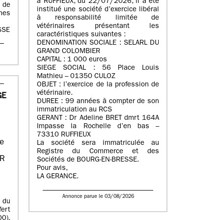
à RUFFIEUX, du 22/07/2026, il a été
 de
institué une société d’exercice libéral
nes
à responsabilité limitée de
vétérinaires présentant les
SSE
caractéristiques suivantes :
DENOMINATION SOCIALE : SELARL DU
GRAND COLOMBIER
CAPITAL : 1 000 euros
SIEGE SOCIAL : 56 Place Louis
Mathieu – 01350 CULOZ
OBJET : l’exercice de la profession de
vétérinaire.
GE
DUREE : 99 années à compter de son
immatriculation au RCS
GERANT : Dr Adeline BRET dmrt 164A
Impasse la Rochelle d’en bas –
73310 RUFFIEUX
ée
La société sera immatriculée au
Registre du Commerce et des
ER
Sociétés de BOURG-EN-BRESSE.
Pour avis,
LA GERANCE.
Annonce parue le 03/08/2026
 du
ert
0),