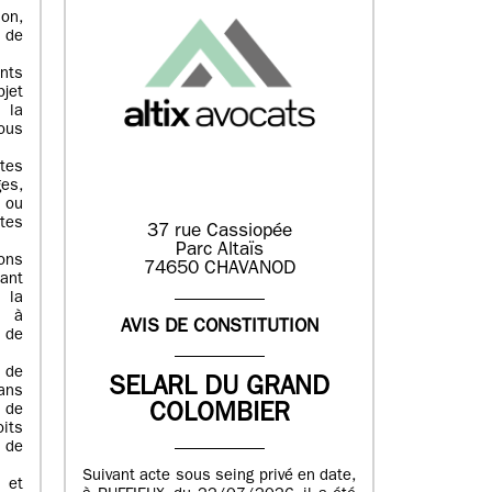
on,
n de
nts
bjet
 la
tous
utes
es,
 ou
tes
37 rue Cassiopée
Parc Altaïs
ons
74650 CHAVANOD
ant
 la
, à
AVIS DE CONSTITUTION
 de
 de
SELARL DU GRAND
ans
COLOMBIER
 de
its
n de
Suivant acte sous seing privé en date,
 et