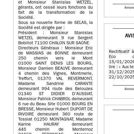
et Monsieur Stanislas WETZEL,
gérants, ont cessé leurs fonctions du
Annon
fait de la transformation de la
Société.
Sous sa nouvelle forme de SELAS, la
Société est dirigée par :
Président : Monsieur Stanislas
AVI
WETZEL demeurant 9 rue Sergent
Bobillot 71100 CHALON SUR SAONE
Directeurs Généraux : Monsieur Eric
Rectificatif
de MASSIAS de BONNE demeurant
Eco d
250 chemin vers le Mont
15/01/2026
01000 SAINT DENIS LES BOURG,
lire : « Aux 
Monsieur Damien BEAUVE demeurant
31/12/2025
4 chemin des Vignes, Montmerle,
22/10/2025
Treffort, 01370 VAL REVERMONT,
Madame Sandrine CARANTE
demeurant 994 route des Belouzes
Annon
01340 ST DIDIER D’AUSSIAT,
Monsieur Patrick CHABROL demeurant
6 rue du Beau Site 01000 BOURG EN
BRESSE, Monsieur Hubert DUPORT DE
RIVOIRE demeurant 360 route de
Tossiat 01250 MONTAGNAT, Madame
Karine HAURAY demeurant
445 chemin de Monternoz