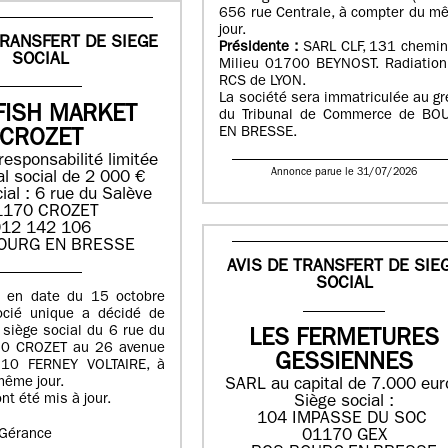
656 rue Centrale, à compter du m
jour.
TRANSFERT DE SIEGE
Présidente :
SARL CLF, 131 chemin
SOCIAL
Milieu 01700 BEYNOST. Radiation
RCS de LYON.
La société sera immatriculée au gr
FISH MARKET
du Tribunal de Commerce de BO
EN BRESSE.
CROZET
responsabilité limitée
Annonce parue le 31/07/2026
al social de 2 000 €
ial : 6 rue du Salève
1170 CROZET
12 142 106
OURG EN BRESSE
AVIS DE TRANSFERT DE SIE
SOCIAL
n en date du 15 octobre
ocié unique a décidé de
e siège social du 6 rue du
LES FERMETURES
70 CROZET au 26 avenue
GESSIENNES
210 FERNEY VOLTAIRE, à
même jour.
SARL au capital de 7.000 eur
nt été mis à jour.
Siège social :
104 IMPASSE DU SOC
a Gérance
01170 GEX