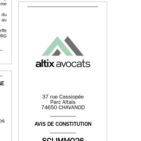
ême
 du
 au
effe
URG
GE
37 rue Cassiopée
Parc Altaïs
74650 CHAVANOD
os
AVIS DE CONSTITUTION