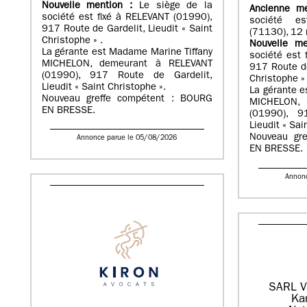
Nouvelle mention :
Le siège de la
Ancienne m
société est fixé à RELEVANT (01990),
société e
917 Route de Gardelit, Lieudit « Saint
(71130), 12 
Christophe » .
Nouvelle m
La gérante est Madame Marine Tiffany
société est 
MICHELON, demeurant à RELEVANT
917 Route de
(01990), 917 Route de Gardelit,
Christophe » 
Lieudit « Saint Christophe ».
La gérante e
Nouveau greffe compétent : BOURG
MICHELON, 
EN BRESSE.
(01990), 9
Lieudit « Sai
Nouveau gr
Annonce parue le 05/08/2026
EN BRESSE.
Annon
SARL V
Ka