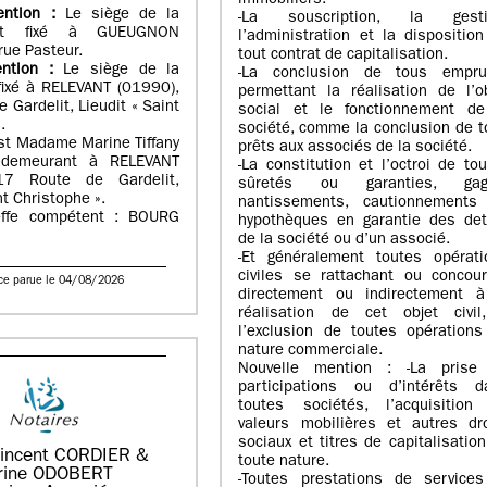
immobiliers.
ention :
Le siège de la
-La souscription, la gesti
st fixé à GUEUGNON
l’administration et la dispositio
rue Pasteur.
tout contrat de capitalisation.
ention :
Le siège de la
-La conclusion de tous empru
fixé à RELEVANT (01990),
permettant la réalisation de l’o
 Gardelit, Lieudit « Saint
social et le fonctionnement de
.
société, comme la conclusion de 
st Madame Marine Tiffany
prêts aux associés de la société.
demeurant à RELEVANT
-La constitution et l’octroi de to
17 Route de Gardelit,
sûretés ou garanties, gag
nt Christophe ».
nantissements, cautionnements
effe compétent : BOURG
hypothèques en garantie des det
de la société ou d’un associé.
-Et généralement toutes opérati
civiles se rattachant ou concour
ce parue le 04/08/2026
directement ou indirectement à
réalisation de cet objet civil
l’exclusion de toutes opérations
nature commerciale.
Nouvelle mention : -La prise
participations ou d’intérêts d
toutes sociétés, l’acquisition
valeurs mobilières et autres dro
sociaux et titres de capitalisatio
incent CORDIER &
toute nature.
rine ODOBERT
-Toutes prestations de services