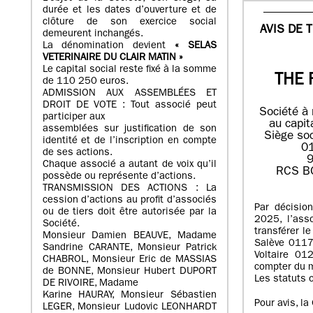
durée et les dates d’ouverture et de
clôture de son exercice social
AVIS DE 
demeurent inchangés.
La dénomination devient
« SELAS
VETERINAIRE DU CLAIR MATIN »
Le capital social reste fixé à la somme
THE 
de 110 250 euros.
ADMISSION AUX ASSEMBLÉES ET
DROIT DE VOTE : Tout associé peut
Société à 
participer aux
au capit
assemblées sur justification de son
Siège soc
identité et de l’inscription en compte
0
de ses actions.
9
Chaque associé a autant de voix qu’il
RCS B
possède ou représente d’actions.
TRANSMISSION DES ACTIONS : La
cession d’actions au profit d’associés
Par décisio
ou de tiers doit être autorisée par la
2025, l’ass
Société.
transférer l
Monsieur Damien BEAUVE, Madame
Salève 011
Sandrine CARANTE, Monsieur Patrick
Voltaire 01
CHABROL, Monsieur Eric de MASSIAS
compter du 
de BONNE, Monsieur Hubert DUPORT
Les statuts o
DE RIVOIRE, Madame
Karine HAURAY, Monsieur Sébastien
Pour avis, l
LEGER, Monsieur Ludovic LEONHARDT