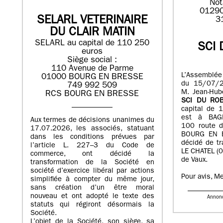
Not
01290
SELARL VETERINAIRE
3
DU CLAIR MATIN
SELARL au capital de 110 250
SCI 
euros
Siège social :
110 Avenue de Parme
L’Assemblée
01000 BOURG EN BRESSE
du 15/07/2
749 992 509
M. Jean-Hub
RCS BOURG EN BRESSE
SCI DU ROB
capital de 
est à BAG
Aux termes de décisions unanimes du
100 route d
17.07.2026, les associés, statuant
BOURG EN B
dans les conditions prévues par
décidé de tr
l’article L. 227–3 du Code de
LE CHATEL (0
commerce, ont décidé la
de Vaux.
transformation de la Société en
société d’exercice libéral par actions
Pour avis, M
simplifiée à compter du même jour,
sans création d’un être moral
nouveau et ont adopté le texte des
Annon
statuts qui régiront désormais la
Société.
L’objet de la Société, son siège, sa