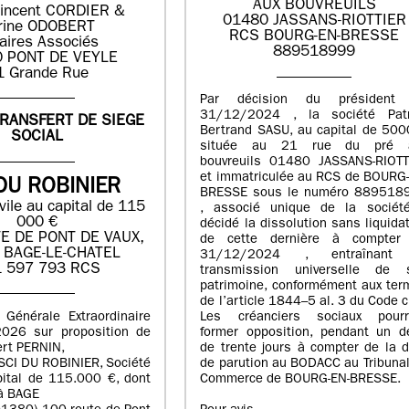
AUX BOUVREUILS
incent CORDIER &
01480 JASSANS-RIOTTIER
rine ODOBERT
RCS BOURG-EN-BRESSE
aires Associés
889518999
 PONT DE VEYLE
1 Grande Rue
Par décision du président
31/12/2024 , la société Patr
TRANSFERT DE SIEGE
Bertrand SASU, au capital de 500
SOCIAL
située au 21 rue du pré 
bouvreuils 01480 JASSANS-RIOTT
et immatriculée au RCS de BOURG-
DU ROBINIER
BRESSE sous le numéro 889518
vile au capital de 115
, associé unique de la sociét
000 €
décidé la dissolution sans liquida
E DE PONT DE VAUX,
de cette dernière à compter
 BAGE-LE-CHATEL
31/12/2024 , entraînant
 597 793 RCS
transmission universelle de 
patrimoine, conformément aux ter
de l’article 1844–5 al. 3 du Code ci
 Générale Extraordinaire
Les créanciers sociaux pourr
026 sur proposition de
former opposition, pendant un dé
ert PERNIN,
de trente jours à compter de la 
 SCI DU ROBINIER, Société
de parution au BODACC au Tribuna
pital de 115.000 €, dont
Commerce de BOURG-EN-BRESSE.
 à BAGE