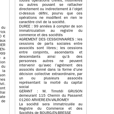
toutes opérations civiles, mobilières
ou autres pouvant se rattacher
directement ou indirectement à l’objet
ci-dessus défini, pourvu que ces
opérations ne modifient en rien le
caractère civil de la société.
DUREE : 99 années à compter de son
 du
immatriculation au registre du
ick
commerce et des sociétés
0 €
AGREMENT DES CESSIONNAIRES : les
aux
cessions de parts sociales entre
IER
associés sont libres ; les cessions
EN-
entre conjoints, ascendants et
999
descendants ainsi qu’à des
é a
personnes autres ne peuvent
tion
intervenir qu’avec l’agrément des
 du
associés donné dans la forme d’une
 la
décision collective extraordinaire, par
son
un ou plusieurs associés
mes
représentant la moitié du capital
vil.
social
ont
GERANT : M. Timotéi GRUSON
lai
demeurant 115 Chemin du Passeret
date
01260 ARVIERE-EN-VALROMEY
l de
La société sera immatriculée au
Registre du Commerce et des
Sociétés de BOURG-EN-BRESSE