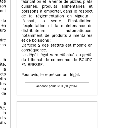
ates
fabrication et la vente de pizzas, plats
son
cuisinés, produits alimentaires et
ant
boissons à emporter, dans le respect
de la réglementation en vigueur ;
 de
L’achat, la vente, l’installation,
 en
l’exploitation et la maintenance de
uro
distributeurs automatiques,
notamment de produits alimentaires
aire
et de boissons ;
ons
L’article 2 des statuts est modifié en
conséquence.
Le dépôt légal sera effectué au greffe
, la
du tribunal de commerce de BOURG
té,
EN BRESSE.
 la
ects
Pour avis, le représentant légal.
oits
tes
Annonce parue le 06/08/2026
s ou
 de
 la
té,
 la
ects
oits