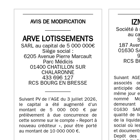
AVIS DE MODIFICATION
IZ
Société à 
au ca
ARVE LOTISSEMENTS
S
187 Aven
SARL au capital de 5 000 000€
01630 S
Siège social :
9
6205 Avenue Pierre Marcault
RCS B
Parc Médicis
01400 CHATILLON SUR
CHALARONNE
433 696 127
Suivant AG
RCS BOURG EN BRESSE
associés o
anticipée d
même jour et
nommé Mo
Suivant PV de l’AGE du 3 juillet 2026,
demeurant 
le capital a été augmenté d’un
01630 SAI
montant de 5 000 000 € par
qualité de li
prélèvement à due concurrence de
de la liquid
cette somme sur le compte « Report à
social où le
nouveau créditeur », pour être porté
et documents
au montant de 10 000 000 €.
Depôt des 