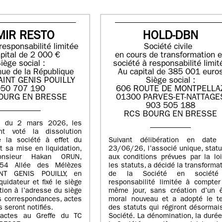
MIR RESTO
HOLD-DBN
responsabilité limitée
Société civile
pital de 2 000 €
en cours de transformation 
iège social :
société à responsabilité limit
ue de la République
Au capital de 385 001 euro
AINT GENIS POUILLY
Siège social :
50 707 190
606 ROUTE DE MONTPELLA
OURG EN BRESSE
01300 PARVES-ET-NATTAGE
903 505 188
RCS BOURG EN BRESSE
E du 2 mars 2026, les
nt voté la dissolution
e la société à effet du
Suivant délibération en date
 sa mise en liquidation,
23/06/26, l’associé unique, stat
nsieur Hakan ORUN,
aux conditions prévues par la lo
54 Allée des Mélèzes
les statuts, a décidé la transforma
NT GENIS POUILLY, en
de la Société en sociét
quidateur et fixé le siège
responsabilité limitée à compter
ation à l’adresse du siège
même jour, sans création d’un ê
s correspondances, actes
moral nouveau et a adopté le te
 seront notifiés.
des statuts qui régiront désormai
actes au Greffe du TC
Société. La dénomination, la duré