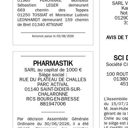
01960 PERONNAS, Monsieur
SARL V
Sébastien LEGER demeurant
Ka
669 chemin des Teppes
Not
01250 TOSSIAT et Monsieur Ludovic
01290
LEONHARDT demeurant 159 chemin
3
de Bret 01340 ATTIGNAT
Annonce parue le 03/08/2026
AVIS DE 
SCI 
PHARMASTIK
Société Ci
SARL au capital de 1000 €
100 ROUT
Siège social :
01380
RUE DU PLATEAU DE CHALLES
451
PARC ACTIVAL
01140 SAINT-DIDIER-SUR-
CHALARONNE
RCS BOURG-EN-BRESSE
L’Assemblée
881947006
du 15/07/2
M. Jean-Hub
gérant de la
Civile au ca
Par décision Assemblée Générale
le siège est
Ordinaire du 30/06/2026, il a été