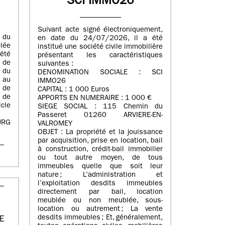
SCI IMMO26
Suivant acte signé électroniquement,
e du
en date du 24/07/2026, il a été
lée
institué une société civile immobilière
été
présentant les caractéristiques
 de
suivantes :
 du
DENOMINATION SOCIALE : SCI
 au
IMMO26
 de
CAPITAL : 1 000 Euros
 de
APPORTS EN NUMERAIRE : 1 000 €
cle
SIEGE SOCIAL : 115 Chemin du
Passeret 01260 ARVIERE-EN-
URG
VALROMEY
OBJET : La propriété et la jouissance
par acquisition, prise en location, bail
à construction, crédit-bail immobilier
ou tout autre moyen, de tous
immeubles quelle que soit leur
nature ; L’administration et
l’exploitation desdits immeubles
directement par bail, location
meublée ou non meublée, sous-
location ou autrement ; La vente
desdits immeubles ; Et, généralement,
RE