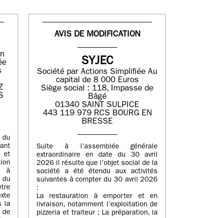
AVIS DE MODIFICATION
en
SYJEC
ée
s
Société par Actions Simplifiée
Au
capital de 8 000 Euros
Z
Siège social : 118, Impasse de
S
Bâgé
01340 SAINT SULPICE
443 119 979 RCS BOURG EN
BRESSE
 du
uant
Suite à l’assemblée générale
i et
extraordinaire en date du 30 avril
tion
2026 il résulte que l’objet social de la
é à
société a été étendu aux activités
 du
suivantes à compter du 30 avril 2026
tre
:
xte
La restauration à emporter et en
s la
livraison, notamment l’exploitation de
e de
pizzeria et traiteur ; La préparation, la