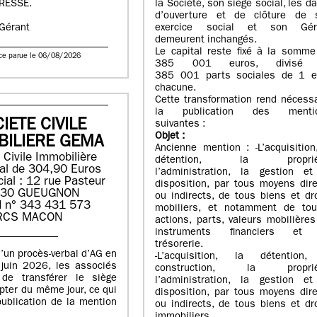
RESSE.
la Société, son siège social, les d
d’ouverture et de clôture de 
exercice social et son Gér
 Gérant
demeurent inchangés.
Le capital reste fixé à la somme
ce parue le 06/08/2026
385 001 euros, divisé
385 001 parts sociales de 1 e
chacune.
Cette transformation rend nécess
la publication des menti
IETE CIVILE
suivantes :
Objet
:
BILIERE GEMA
Ancienne mention : -L’acquisition
 Civile Immobilière
détention, la proprié
tal de 304,90 Euros
l’administration, la gestion et
ial : 12 rue Pasteur
disposition, par tous moyens dir
130 GUEUGNON
ou indirects, de tous biens et dr
 n° 343 431 573
mobiliers, et notamment de tou
RCS MACON
actions, parts, valeurs mobilière
instruments financiers et
trésorerie.
’un procès-verbal d’AG en
-L’acquisition, la détention,
juin 2026, les associés
construction, la proprié
de transférer le siège
l’administration, la gestion et
pter du même jour, ce qui
disposition, par tous moyens dir
publication de la mention
ou indirects, de tous biens et dr