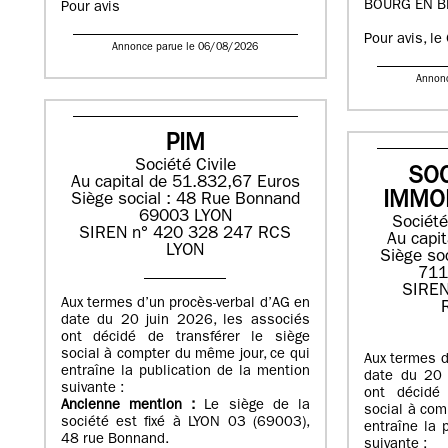
BOURG EN B
Pour avis
Pour avis, le
Annonce parue le 06/08/2026
Annon
PIM
Société Civile
SOC
Au capital de 51.832,67 Euros
IMMO
Siège social : 48 Rue Bonnand
69003 LYON
Société
SIREN n° 420 328 247 RCS
Au capi
LYON
Siège soc
71
SIREN
Aux termes d’un procès-verbal d’AG en
date du 20 juin 2026, les associés
ont décidé de transférer le siège
social à compter du même jour, ce qui
Aux termes d
entraîne la publication de la mention
date du 20 
suivante :
ont décidé 
Ancienne mention :
Le siège de la
social à com
société est fixé à LYON 03 (69003),
entraîne la 
48 rue Bonnand.
suivante :