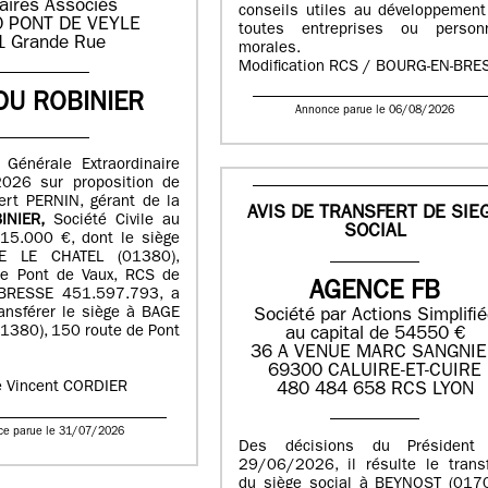
aires Associés
conseils utiles au développement
 PONT DE VEYLE
toutes entreprises ou person
1 Grande Rue
morales.
Modification RCS / BOURG-EN-BRE
DU ROBINIER
Annonce parue le 06/08/2026
 Générale Extraordinaire
026 sur proposition de
ert PERNIN, gérant de la
AVIS DE TRANSFERT DE SIE
INIER,
Société Civile au
SOCIAL
115.000 €, dont le siège
E LE CHATEL (01380),
e Pont de Vaux, RCS de
AGENCE FB
RESSE 451.597.793, a
ansférer le siège à BAGE
Société par Actions Simplifi
1380), 150 route de Pont
au capital de 54550 €
36 A VENUE MARC SANGNI
69300 CALUIRE-ET-CUIRE
e Vincent CORDIER
480 484 658 RCS LYON
ce parue le 31/07/2026
Des décisions du Président
29/06/2026, il résulte le transf
du siège social à BEYNOST (0170