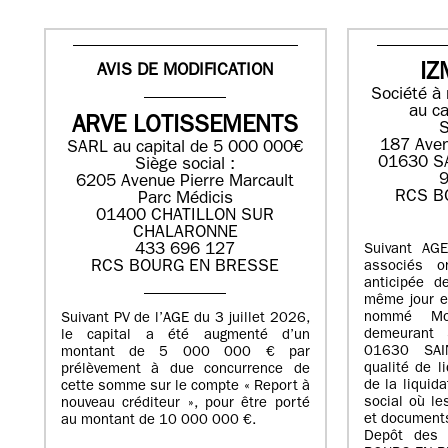
AVIS DE MODIFICATION
IZ
Société à 
au ca
ARVE LOTISSEMENTS
S
187 Aven
SARL au capital de 5 000 000€
01630 S
Siège social :
9
6205 Avenue Pierre Marcault
RCS B
Parc Médicis
01400 CHATILLON SUR
CHALARONNE
433 696 127
Suivant AG
RCS BOURG EN BRESSE
associés o
anticipée d
même jour et
nommé Mo
Suivant PV de l’AGE du 3 juillet 2026,
demeurant 
le capital a été augmenté d’un
01630 SAI
montant de 5 000 000 € par
qualité de li
prélèvement à due concurrence de
de la liquid
cette somme sur le compte « Report à
social où le
nouveau créditeur », pour être porté
et documents
au montant de 10 000 000 €.
Depôt des 