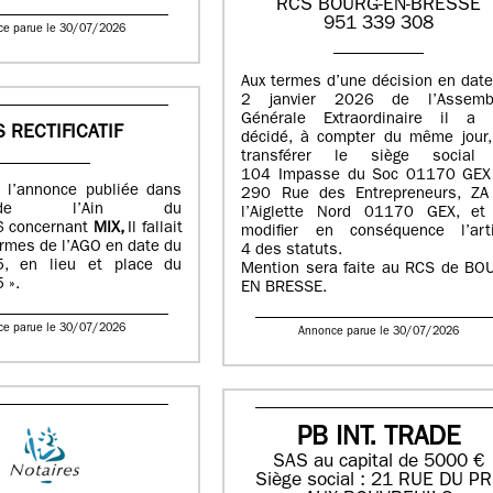
RCS BOURG-EN-BRESSE
951 339 308
ce parue le 30/07/2026
Aux termes d’une décision en dat
2 janvier 2026 de l’Assemb
Générale Extraordinaire il a 
S RECTIFICATIF
décidé, à compter du même jour,
transférer le siège social
104 Impasse du Soc 01170 GEX
 à l’annonce publiée dans
290 Rue des Entrepreneurs, ZA
e l’Ain du
l’Aiglette Nord 01170 GEX, et
 concernant
MIX,
Il fallait
modifier en conséquence l’arti
termes de l’AGO en date du
4 des statuts.
, en lieu et place du
Mention sera faite au RCS de BO
 ».
EN BRESSE.
ce parue le 30/07/2026
Annonce parue le 30/07/2026
PB INT. TRADE
SAS au capital de 5000 €
Siège social : 21 RUE DU P