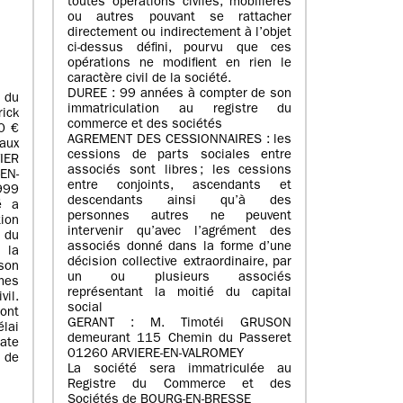
toutes opérations civiles, mobilières
ou autres pouvant se rattacher
directement ou indirectement à l’objet
ci-dessus défini, pourvu que ces
opérations ne modifient en rien le
caractère civil de la société.
DUREE : 99 années à compter de son
 du
immatriculation au registre du
ick
commerce et des sociétés
0 €
AGREMENT DES CESSIONNAIRES : les
aux
cessions de parts sociales entre
IER
associés sont libres ; les cessions
EN-
entre conjoints, ascendants et
999
descendants ainsi qu’à des
é a
personnes autres ne peuvent
tion
intervenir qu’avec l’agrément des
 du
associés donné dans la forme d’une
 la
décision collective extraordinaire, par
son
un ou plusieurs associés
mes
représentant la moitié du capital
vil.
social
ont
GERANT : M. Timotéi GRUSON
lai
demeurant 115 Chemin du Passeret
date
01260 ARVIERE-EN-VALROMEY
l de
La société sera immatriculée au
Registre du Commerce et des
Sociétés de BOURG-EN-BRESSE