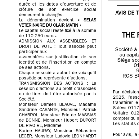
durée et les dates d’ouverture et de
clôture de son exercice social
AVIS DE 
demeurent inchangés.
La dénomination devient
« SELAS
VETERINAIRE DU CLAIR MATIN »
Le capital social reste fixé à la somme
THE 
de 110 250 euros.
ADMISSION AUX ASSEMBLÉES ET
DROIT DE VOTE : Tout associé peut
Société à 
participer aux
au capit
assemblées sur justification de son
Siège soc
identité et de l’inscription en compte
0
de ses actions.
9
Chaque associé a autant de voix qu’il
RCS B
possède ou représente d’actions.
TRANSMISSION DES ACTIONS : La
cession d’actions au profit d’associés
Par décisio
ou de tiers doit être autorisée par la
2025, l’ass
Société.
transférer l
Monsieur Damien BEAUVE, Madame
Salève 011
Sandrine CARANTE, Monsieur Patrick
Voltaire 01
CHABROL, Monsieur Eric de MASSIAS
compter du 
de BONNE, Monsieur Hubert DUPORT
Les statuts o
DE RIVOIRE, Madame
Karine HAURAY, Monsieur Sébastien
Pour avis, l
LEGER, Monsieur Ludovic LEONHARDT