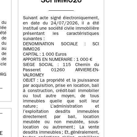
SCI IMMO26
Suivant acte signé électroniquement,
e du
en date du 24/07/2026, il a été
lée
institué une société civile immobilière
été
présentant les caractéristiques
 de
suivantes :
 du
DENOMINATION SOCIALE : SCI
 au
IMMO26
 de
CAPITAL : 1 000 Euros
 de
APPORTS EN NUMERAIRE : 1 000 €
cle
SIEGE SOCIAL : 115 Chemin du
Passeret 01260 ARVIERE-EN-
URG
VALROMEY
OBJET : La propriété et la jouissance
par acquisition, prise en location, bail
à construction, crédit-bail immobilier
ou tout autre moyen, de tous
immeubles quelle que soit leur
nature ; L’administration et
l’exploitation desdits immeubles
directement par bail, location
meublée ou non meublée, sous-
location ou autrement ; La vente
desdits immeubles ; Et, généralement,
RE