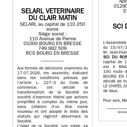
Not
01290
SELARL VETERINAIRE
3
DU CLAIR MATIN
SELARL au capital de 110 250
SCI 
euros
Siège social :
110 Avenue de Parme
L’Assemblée
01000 BOURG EN BRESSE
du 15/07/2
749 992 509
M. Jean-Hub
RCS BOURG EN BRESSE
SCI DU ROB
capital de 
est à BAG
Aux termes de décisions unanimes du
100 route d
17.07.2026, les associés, statuant
BOURG EN B
dans les conditions prévues par
décidé de tr
l’article L. 227–3 du Code de
LE CHATEL (0
commerce, ont décidé la
de Vaux.
transformation de la Société en
société d’exercice libéral par actions
Pour avis, M
simplifiée à compter du même jour,
sans création d’un être moral
nouveau et ont adopté le texte des
Annon
statuts qui régiront désormais la
Société.
L’objet de la Société, son siège, sa