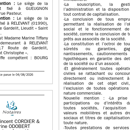
immobiliers.
ention :
Le siège de la
-La souscription, la gesti
st fixé à GUEUGNON
l’administration et la dispositio
rue Pasteur.
tout contrat de capitalisation.
ention :
Le siège de la
-La conclusion de tous empru
fixé à RELEVANT (01990),
permettant la réalisation de l’o
 Gardelit, Lieudit « Saint
social et le fonctionnement de
.
société, comme la conclusion de 
st Madame Marine Tiffany
prêts aux associés de la société.
demeurant à RELEVANT
-La constitution et l’octroi de to
17 Route de Gardelit,
sûretés ou garanties, gag
nt Christophe ».
nantissements, cautionnements
effe compétent : BOURG
hypothèques en garantie des det
de la société ou d’un associé.
-Et généralement toutes opérati
civiles se rattachant ou concour
ce parue le 04/08/2026
directement ou indirectement à
réalisation de cet objet civil
l’exclusion de toutes opérations
nature commerciale.
Nouvelle mention : -La prise
participations ou d’intérêts d
toutes sociétés, l’acquisition
valeurs mobilières et autres dro
sociaux et titres de capitalisatio
incent CORDIER &
toute nature.
rine ODOBERT
-Toutes prestations de services