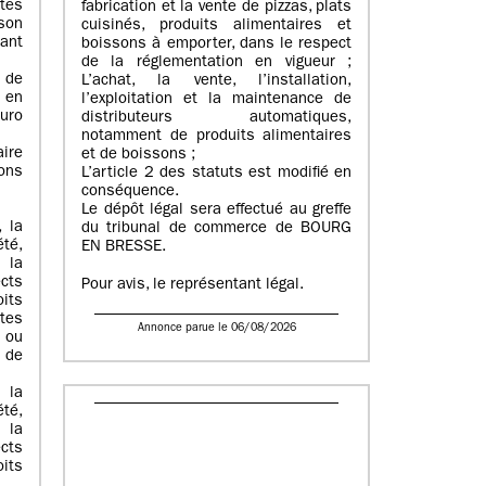
ates
fabrication et la vente de pizzas, plats
son
cuisinés, produits alimentaires et
ant
boissons à emporter, dans le respect
de la réglementation en vigueur ;
 de
L’achat, la vente, l’installation,
 en
l’exploitation et la maintenance de
uro
distributeurs automatiques,
notamment de produits alimentaires
aire
et de boissons ;
ons
L’article 2 des statuts est modifié en
conséquence.
Le dépôt légal sera effectué au greffe
, la
du tribunal de commerce de BOURG
té,
EN BRESSE.
 la
ects
Pour avis, le représentant légal.
oits
tes
Annonce parue le 06/08/2026
s ou
 de
 la
té,
 la
ects
oits