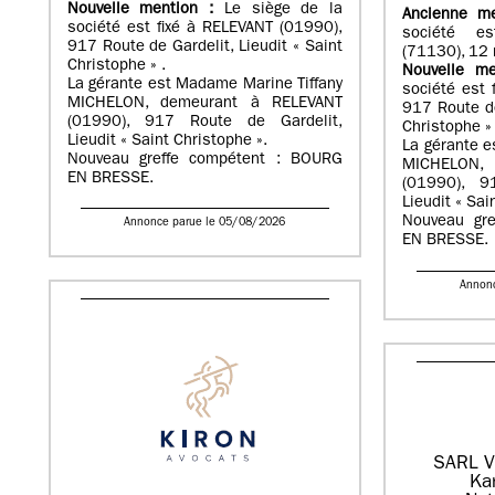
Nouvelle mention :
Le siège de la
Ancienne m
société est fixé à RELEVANT (01990),
société e
917 Route de Gardelit, Lieudit « Saint
(71130), 12 
Christophe » .
Nouvelle m
La gérante est Madame Marine Tiffany
société est 
MICHELON, demeurant à RELEVANT
917 Route de
(01990), 917 Route de Gardelit,
Christophe » 
Lieudit « Saint Christophe ».
La gérante e
Nouveau greffe compétent : BOURG
MICHELON, 
EN BRESSE.
(01990), 9
Lieudit « Sai
Nouveau gr
Annonce parue le 05/08/2026
EN BRESSE.
Annon
SARL V
Ka