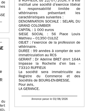
à RUFFIEUX, du 22/07/2026, il a été
 de
institué une société d’exercice libéral
nes
à responsabilité limitée de
vétérinaires présentant les
SSE
caractéristiques suivantes :
DENOMINATION SOCIALE : SELARL DU
GRAND COLOMBIER
CAPITAL : 1 000 euros
SIEGE SOCIAL : 56 Place Louis
Mathieu – 01350 CULOZ
OBJET : l’exercice de la profession de
vétérinaire.
GE
DUREE : 99 années à compter de son
immatriculation au RCS
GERANT : Dr Adeline BRET dmrt 164A
Impasse la Rochelle d’en bas –
73310 RUFFIEUX
ée
La société sera immatriculée au
Registre du Commerce et des
ER
Sociétés de BOURG-EN-BRESSE.
Pour avis,
LA GERANCE.
Annonce parue le 03/08/2026
 du
ert
0),