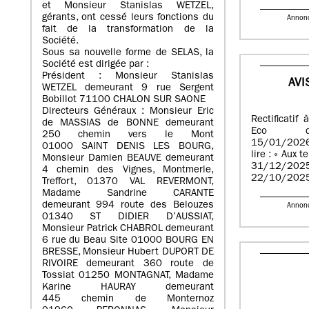
et Monsieur Stanislas WETZEL,
gérants, ont cessé leurs fonctions du
Annon
fait de la transformation de la
Société.
Sous sa nouvelle forme de SELAS, la
Société est dirigée par :
Président : Monsieur Stanislas
AVI
WETZEL demeurant 9 rue Sergent
Bobillot 71100 CHALON SUR SAONE
Directeurs Généraux : Monsieur Eric
Rectificatif
de MASSIAS de BONNE demeurant
Eco d
250 chemin vers le Mont
15/01/2026
01000 SAINT DENIS LES BOURG,
lire : « Aux 
Monsieur Damien BEAUVE demeurant
31/12/2025
4 chemin des Vignes, Montmerle,
22/10/2025
Treffort, 01370 VAL REVERMONT,
Madame Sandrine CARANTE
demeurant 994 route des Belouzes
Annon
01340 ST DIDIER D’AUSSIAT,
Monsieur Patrick CHABROL demeurant
6 rue du Beau Site 01000 BOURG EN
BRESSE, Monsieur Hubert DUPORT DE
RIVOIRE demeurant 360 route de
Tossiat 01250 MONTAGNAT, Madame
Karine HAURAY demeurant
445 chemin de Monternoz