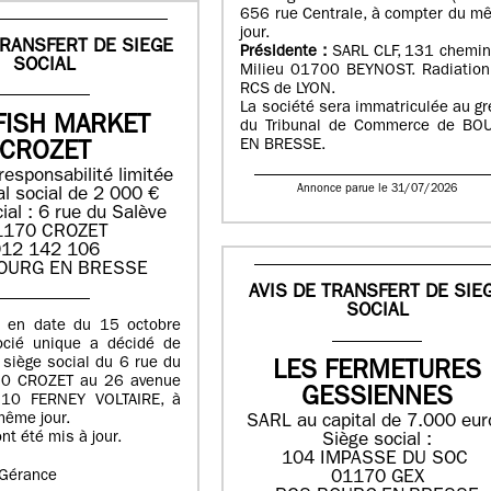
656 rue Centrale, à compter du m
jour.
TRANSFERT DE SIEGE
Présidente :
SARL CLF, 131 chemin
SOCIAL
Milieu 01700 BEYNOST. Radiation
RCS de LYON.
La société sera immatriculée au gr
FISH MARKET
du Tribunal de Commerce de BO
EN BRESSE.
CROZET
responsabilité limitée
Annonce parue le 31/07/2026
al social de 2 000 €
ial : 6 rue du Salève
1170 CROZET
12 142 106
OURG EN BRESSE
AVIS DE TRANSFERT DE SIE
SOCIAL
n en date du 15 octobre
ocié unique a décidé de
e siège social du 6 rue du
LES FERMETURES
70 CROZET au 26 avenue
GESSIENNES
210 FERNEY VOLTAIRE, à
même jour.
SARL au capital de 7.000 eur
nt été mis à jour.
Siège social :
104 IMPASSE DU SOC
a Gérance
01170 GEX