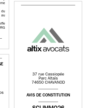
ême
 du
 au
effe
URG
GE
37 rue Cassiopée
Parc Altaïs
74650 CHAVANOD
os
AVIS DE CONSTITUTION