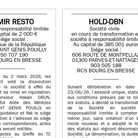
MIR RESTO
HOLD-DBN
responsabilité limitée
Société civile
pital de 2 000 €
en cours de transformation 
iège social :
société à responsabilité limit
ue de la République
Au capital de 385 001 euro
AINT GENIS POUILLY
Siège social :
50 707 190
606 ROUTE DE MONTPELLA
OURG EN BRESSE
01300 PARVES-ET-NATTAGE
903 505 188
RCS BOURG EN BRESSE
E du 2 mars 2026, les
nt voté la dissolution
e la société à effet du
Suivant délibération en date
 sa mise en liquidation,
23/06/26, l’associé unique, stat
nsieur Hakan ORUN,
aux conditions prévues par la lo
54 Allée des Mélèzes
les statuts, a décidé la transforma
NT GENIS POUILLY, en
de la Société en sociét
quidateur et fixé le siège
responsabilité limitée à compter
ation à l’adresse du siège
même jour, sans création d’un ê
s correspondances, actes
moral nouveau et a adopté le te
 seront notifiés.
des statuts qui régiront désormai
actes au Greffe du TC
Société. La dénomination, la duré