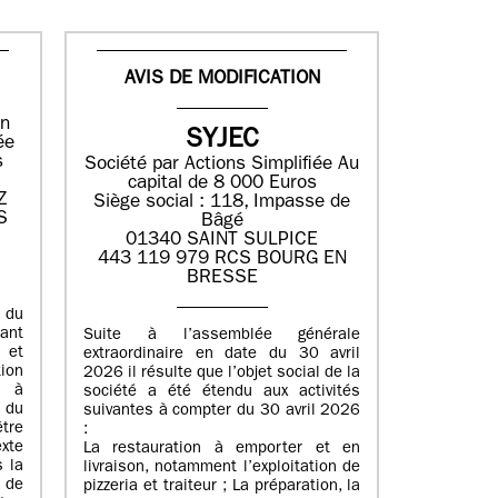
AVIS DE MODIFICATION
en
SYJEC
ée
s
Société par Actions Simplifiée
Au
capital de 8 000 Euros
Z
Siège social : 118, Impasse de
S
Bâgé
01340 SAINT SULPICE
443 119 979 RCS BOURG EN
BRESSE
 du
uant
Suite à l’assemblée générale
i et
extraordinaire en date du 30 avril
tion
2026 il résulte que l’objet social de la
é à
société a été étendu aux activités
 du
suivantes à compter du 30 avril 2026
tre
:
xte
La restauration à emporter et en
s la
livraison, notamment l’exploitation de
e de
pizzeria et traiteur ; La préparation, la