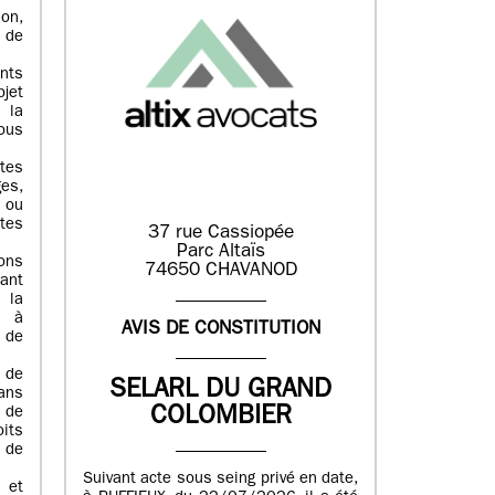
on,
n de
nts
bjet
 la
tous
utes
es,
 ou
tes
37 rue Cassiopée
Parc Altaïs
ons
74650 CHAVANOD
ant
 la
, à
AVIS DE CONSTITUTION
 de
 de
SELARL DU GRAND
ans
COLOMBIER
 de
its
n de
Suivant acte sous seing privé en date,
 et