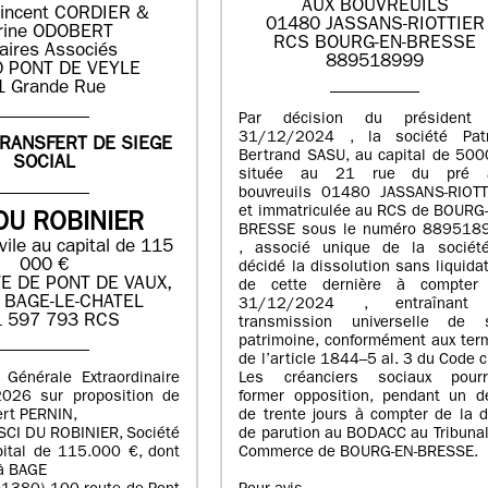
AUX BOUVREUILS
incent CORDIER &
01480 JASSANS-RIOTTIER
rine ODOBERT
RCS BOURG-EN-BRESSE
aires Associés
889518999
 PONT DE VEYLE
1 Grande Rue
Par décision du président
31/12/2024 , la société Patr
TRANSFERT DE SIEGE
Bertrand SASU, au capital de 500
SOCIAL
située au 21 rue du pré 
bouvreuils 01480 JASSANS-RIOTT
et immatriculée au RCS de BOURG-
DU ROBINIER
BRESSE sous le numéro 889518
vile au capital de 115
, associé unique de la sociét
000 €
décidé la dissolution sans liquida
E DE PONT DE VAUX,
de cette dernière à compter
 BAGE-LE-CHATEL
31/12/2024 , entraînant
 597 793 RCS
transmission universelle de 
patrimoine, conformément aux ter
de l’article 1844–5 al. 3 du Code ci
 Générale Extraordinaire
Les créanciers sociaux pourr
026 sur proposition de
former opposition, pendant un dé
ert PERNIN,
de trente jours à compter de la 
 SCI DU ROBINIER, Société
de parution au BODACC au Tribuna
pital de 115.000 €, dont
Commerce de BOURG-EN-BRESSE.
 à BAGE