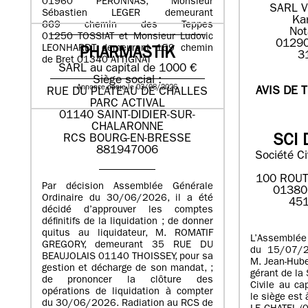
01960 PERONNAS, Monsieur
SARL V
Sébastien LEGER demeurant
Ka
669 chemin des Teppes
Not
01250 TOSSIAT et Monsieur Ludovic
01290
LEONHARDT demeurant 159 chemin
PHARMASTIK
3
de Bret 01340 ATTIGNAT
SARL au capital de 1000 €
Siège social :
Annonce parue le 03/08/2026
AVIS DE 
RUE DU PLATEAU DE CHALLES
PARC ACTIVAL
01140 SAINT-DIDIER-SUR-
CHALARONNE
RCS BOURG-EN-BRESSE
SCI 
881947006
Société Ci
100 ROUT
Par décision Assemblée Générale
01380
Ordinaire du 30/06/2026, il a été
451
décidé d’approuver les comptes
définitifs de la liquidation ; de donner
quitus au liquidateur, M. ROMATIF
L’Assemblée
GREGORY, demeurant 35 RUE DU
du 15/07/2
BEAUJOLAIS 01140 THOISSEY, pour sa
M. Jean-Hub
gestion et décharge de son mandat, ;
gérant de la
de prononcer la clôture des
Civile au ca
opérations de liquidation à compter
le siège est
du 30/06/2026. Radiation au RCS de