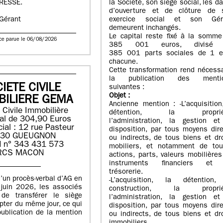
RESSE.
la Société, son siège social, les d
d’ouverture et de clôture de 
exercice social et son Gér
 Gérant
demeurent inchangés.
Le capital reste fixé à la somme
ce parue le 06/08/2026
385 001 euros, divisé
385 001 parts sociales de 1 e
chacune.
Cette transformation rend nécess
la publication des menti
IETE CIVILE
suivantes :
Objet
:
BILIERE GEMA
Ancienne mention : -L’acquisition
 Civile Immobilière
détention, la proprié
tal de 304,90 Euros
l’administration, la gestion et
ial : 12 rue Pasteur
disposition, par tous moyens dir
130 GUEUGNON
ou indirects, de tous biens et dr
 n° 343 431 573
mobiliers, et notamment de tou
RCS MACON
actions, parts, valeurs mobilière
instruments financiers et
trésorerie.
’un procès-verbal d’AG en
-L’acquisition, la détention,
juin 2026, les associés
construction, la proprié
de transférer le siège
l’administration, la gestion et
pter du même jour, ce qui
disposition, par tous moyens dir
publication de la mention
ou indirects, de tous biens et dr