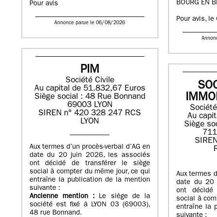
BOURG EN B
Pour avis
Pour avis, le
Annonce parue le 06/08/2026
Annon
PIM
Société Civile
SOC
Au capital de 51.832,67 Euros
IMMO
Siège social : 48 Rue Bonnand
69003 LYON
Société
SIREN n° 420 328 247 RCS
Au capi
LYON
Siège soc
71
SIREN
Aux termes d’un procès-verbal d’AG en
date du 20 juin 2026, les associés
ont décidé de transférer le siège
social à compter du même jour, ce qui
Aux termes d
entraîne la publication de la mention
date du 20 
suivante :
ont décidé 
Ancienne mention :
Le siège de la
social à com
société est fixé à LYON 03 (69003),
entraîne la 
48 rue Bonnand.
suivante :