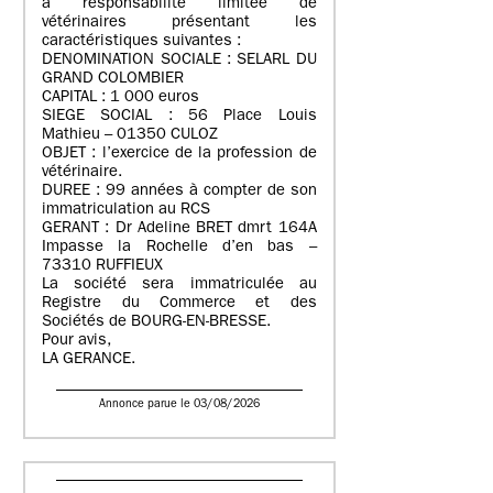
à responsabilité limitée de
vétérinaires présentant les
caractéristiques suivantes :
DENOMINATION SOCIALE : SELARL DU
GRAND COLOMBIER
CAPITAL : 1 000 euros
SIEGE SOCIAL : 56 Place Louis
Mathieu – 01350 CULOZ
OBJET : l’exercice de la profession de
vétérinaire.
DUREE : 99 années à compter de son
immatriculation au RCS
GERANT : Dr Adeline BRET dmrt 164A
Impasse la Rochelle d’en bas –
73310 RUFFIEUX
La société sera immatriculée au
Registre du Commerce et des
Sociétés de BOURG-EN-BRESSE.
Pour avis,
LA GERANCE.
Annonce parue le 03/08/2026