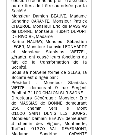
cession d’actions au profit d’associés
ou de tiers doit être autorisée par la
Société.
Monsieur Damien BEAUVE, Madame
Sandrine CARANTE, Monsieur Patrick
CHABROL, Monsieur Eric de MASSIAS
de BONNE, Monsieur Hubert DUPORT
DE RIVOIRE, Madame
Karine HAURAY, Monsieur Sébastien
LEGER, Monsieur Ludovic LEONHARDT
et Monsieur Stanislas WETZEL,
gérants, ont cessé leurs fonctions du
fait de la transformation de la
Société.
Sous sa nouvelle forme de SELAS, la
Société est dirigée par :
Président : Monsieur Stanislas
WETZEL demeurant 9 rue Sergent
Bobillot 71100 CHALON SUR SAONE
Directeurs Généraux : Monsieur Eric
de MASSIAS de BONNE demeurant
250 chemin vers le Mont
01000 SAINT DENIS LES BOURG,
Monsieur Damien BEAUVE demeurant
4 chemin des Vignes, Montmerle,
Treffort, 01370 VAL REVERMONT,
Madame Sandrine CARANTE