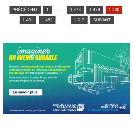
PRÉCÉDENT
1
…
1 478
1 479
1 480
1 481
1 482
…
1 515
SUIVANT