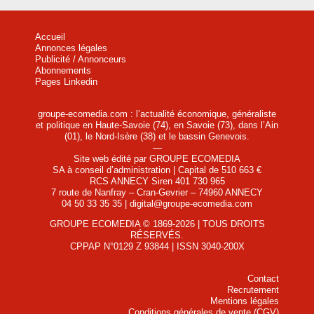
Accueil
Annonces légales
Publicité / Annonceurs
Abonnements
Pages Linkedin
groupe-ecomedia.com : l’actualité économique, généraliste
et politique en Haute-Savoie (74), en Savoie (73), dans l’Ain
(01), le Nord-Isère (38) et le bassin Genevois.
—
Site web édité par GROUPE ECOMEDIA
SA à conseil d’administration | Capital de 510 663 €
RCS ANNECY Siren 401 730 965
7 route de Nanfray – Cran-Gevrier – 74960 ANNECY
04 50 33 35 35 | digital@groupe-ecomedia.com
GROUPE ECOMEDIA © 1869-2026 | TOUS DROITS
RÉSERVÉS.
CPPAP N°0129 Z 93844 | ISSN 3040-200X
Contact
Recrutement
Mentions légales
Conditions générales de vente (CGV)