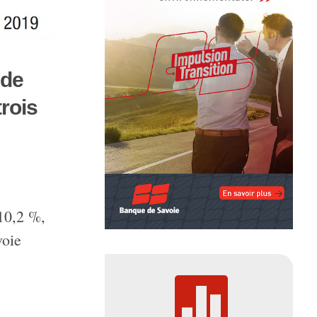
 de
rois
+10,2 %,
voie
