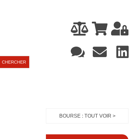






BOURSE : TOUT VOIR >