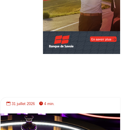


31 juillet 2026
4 min.