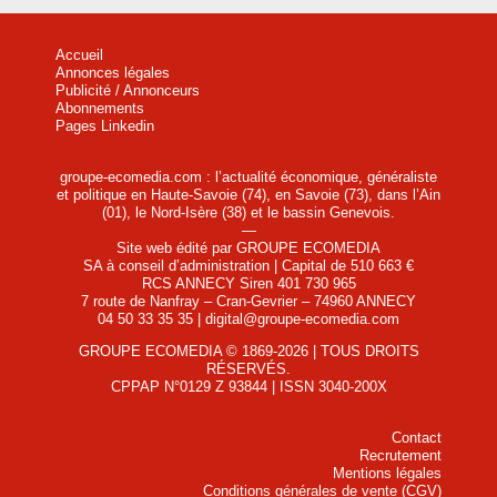
Accueil
Annonces légales
Publicité / Annonceurs
Abonnements
Pages Linkedin
groupe-ecomedia.com : l’actualité économique, généraliste
et politique en Haute-Savoie (74), en Savoie (73), dans l’Ain
(01), le Nord-Isère (38) et le bassin Genevois.
—
Site web édité par GROUPE ECOMEDIA
SA à conseil d’administration | Capital de 510 663 €
RCS ANNECY Siren 401 730 965
7 route de Nanfray – Cran-Gevrier – 74960 ANNECY
04 50 33 35 35 | digital@groupe-ecomedia.com
GROUPE ECOMEDIA © 1869-2026 | TOUS DROITS
RÉSERVÉS.
CPPAP N°0129 Z 93844 | ISSN 3040-200X
Contact
Recrutement
Mentions légales
Conditions générales de vente (CGV)