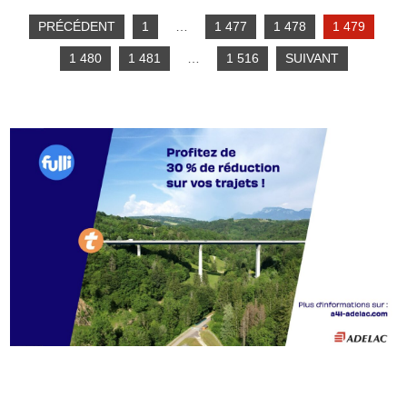
PRÉCÉDENT
1
…
1 477
1 478
1 479
1 480
1 481
…
1 516
SUIVANT