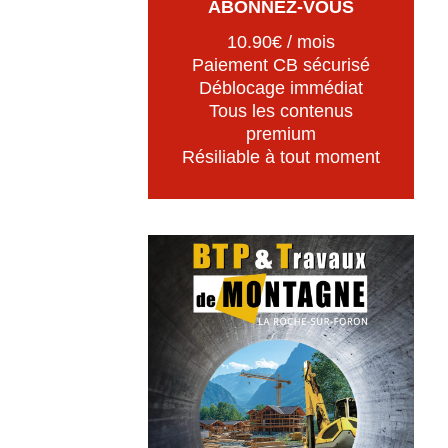
ABONNEZ-VOUS
10.90€ / mois
Paiement CB sécurisé
Déblocage immédiat
Tous les contenus
premium
Résiliable à tout moment