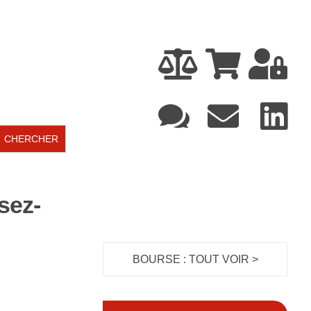






sez-
BOURSE : TOUT VOIR >