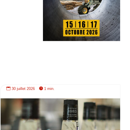


30 juillet 2026
1 min.