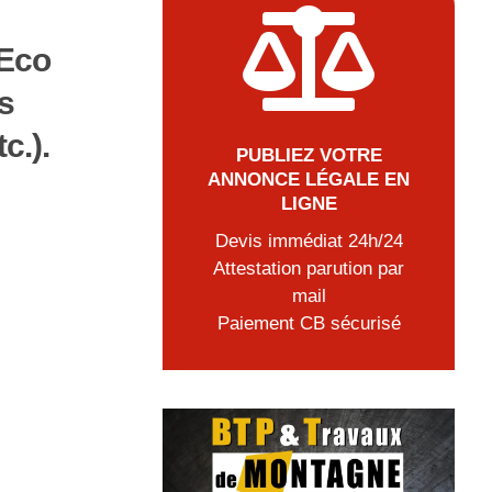

 Eco
s
c.).
PUBLIEZ VOTRE
ANNONCE LÉGALE EN
LIGNE
Devis immédiat 24h/24
Attestation parution par
mail
Paiement CB sécurisé