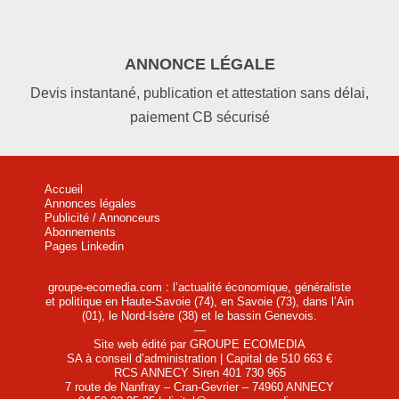
ANNONCE LÉGALE
Devis instantané, publication et attestation sans délai,
paiement CB sécurisé
Accueil
Annonces légales
Publicité / Annonceurs
Abonnements
Pages Linkedin
groupe-ecomedia.com : l’actualité économique, généraliste
et politique en Haute-Savoie (74), en Savoie (73), dans l’Ain
(01), le Nord-Isère (38) et le bassin Genevois.
—
Site web édité par GROUPE ECOMEDIA
SA à conseil d’administration | Capital de 510 663 €
RCS ANNECY Siren 401 730 965
7 route de Nanfray – Cran-Gevrier – 74960 ANNECY