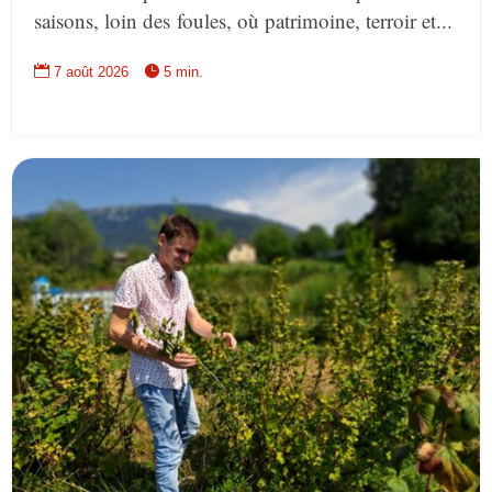
saisons, loin des foules, où patrimoine, terroir et...


7 août 2026
5 min.