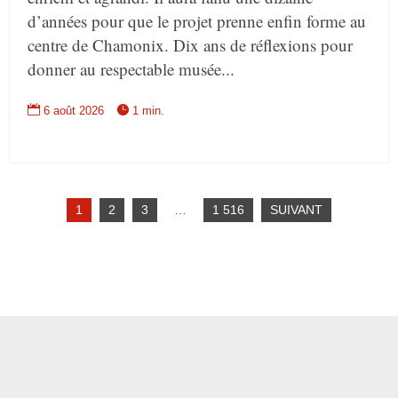
d’années pour que le projet prenne enfin forme au
centre de Chamonix. Dix ans de réflexions pour
donner au respectable musée...


6 août 2026
1 min.
1
2
3
…
1 516
SUIVANT