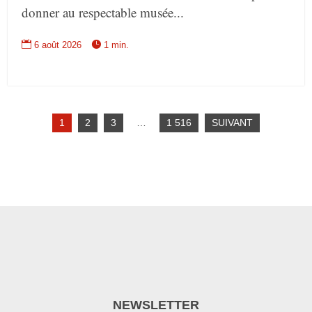
donner au respectable musée...


6 août 2026
1 min.
1
2
3
…
1 516
SUIVANT
NEWSLETTER