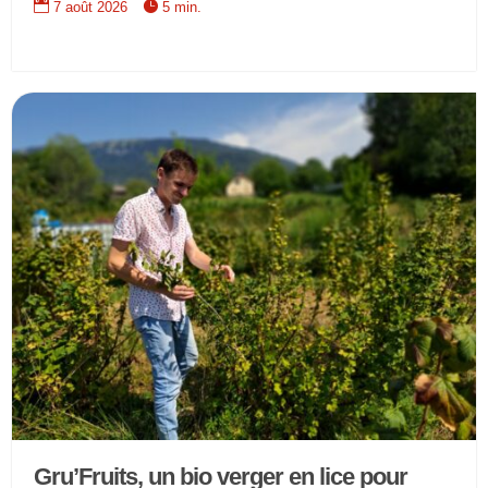


7 août 2026
5 min.
Gru’Fruits, un bio verger en lice pour