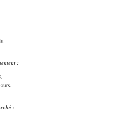
du
mentent :
%
jours.
rché :