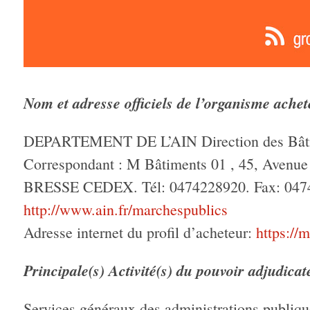
Nom et adresse officiels de l’organisme achet
DEPARTEMENT DE L’AIN Direction des Bât
Correspondant : M Bâtiments 01 , 45, Avenu
BRESSE CEDEX. Tél: 0474228920. Fax: 047422
http://www.ain.fr/marchespublics
Adresse internet du profil d’acheteur:
https://m
Principale(s) Activité(s) du pouvoir adjudicat
Services généraux des administrations publiqu