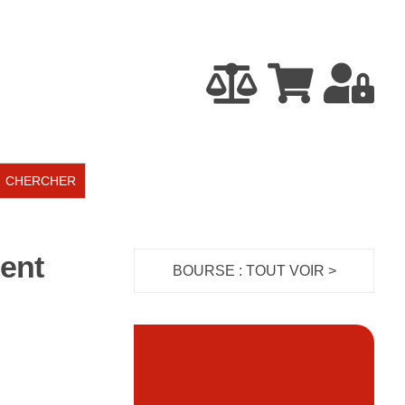






ment
BOURSE : TOUT VOIR >