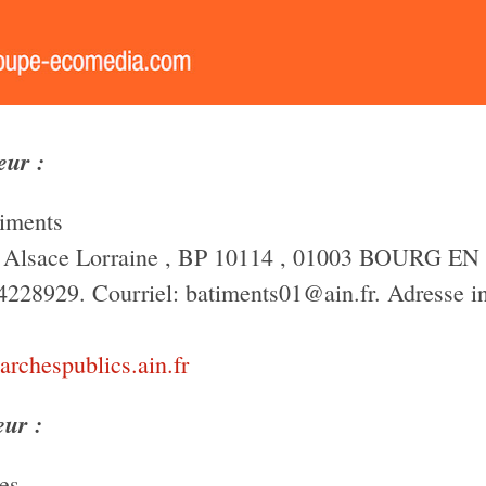
eur :
iments
e Alsace Lorraine , BP 10114 , 01003 BOURG EN
8929. Courriel: batiments01@ain.fr. Adresse in
archespublics.ain.fr
eur :
es.