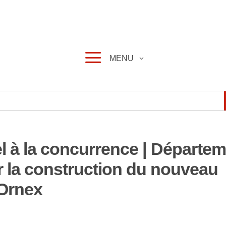
a
MENU
el à la concurrence | Départe
ur la construction du nouveau
 Ornex