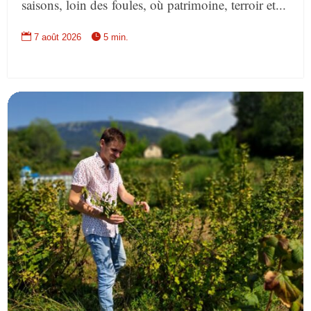
saisons, loin des foules, où patrimoine, terroir et...


7 août 2026
5 min.