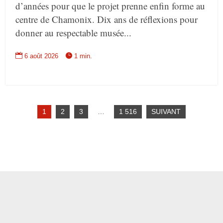
d’années pour que le projet prenne enfin forme au
centre de Chamonix. Dix ans de réflexions pour
donner au respectable musée...


6 août 2026
1 min.
1
2
3
…
1 516
SUIVANT