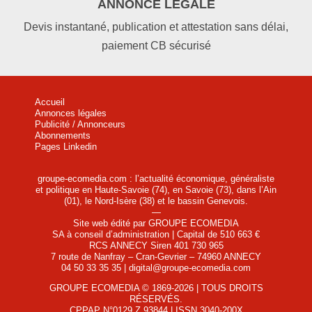
ANNONCE LÉGALE
Devis instantané, publication et attestation sans délai,
paiement CB sécurisé
Accueil
Annonces légales
Publicité / Annonceurs
Abonnements
Pages Linkedin
groupe-ecomedia.com : l’actualité économique, généraliste
et politique en Haute-Savoie (74), en Savoie (73), dans l’Ain
(01), le Nord-Isère (38) et le bassin Genevois.
—
Site web édité par GROUPE ECOMEDIA
SA à conseil d’administration | Capital de 510 663 €
RCS ANNECY Siren 401 730 965
7 route de Nanfray – Cran-Gevrier – 74960 ANNECY
04 50 33 35 35 | digital@groupe-ecomedia.com
GROUPE ECOMEDIA © 1869-2026 | TOUS DROITS
RÉSERVÉS.
CPPAP N°0129 Z 93844 | ISSN 3040-200X